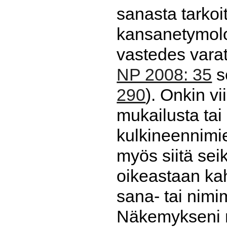
sanasta tarko
kansanetymolo
vastedes varata
NP 2008: 35
s
290
). Onkin v
mukailusta tai
kulkineennimi
myös siitä sei
oikeastaan kaht
sana- tai nimim
Näkemykseni m