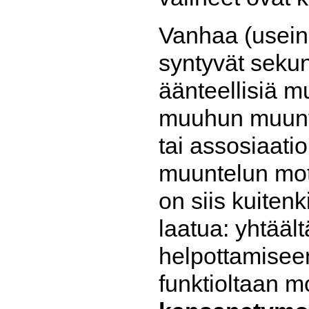
Vanhaa (usein 
syntyvät sekun
äänteellisiä m
muuhun muunte
tai assosiaati
muuntelun mot
on siis kuiten
laatua: yhtääl
helpottamiseen
funktioltaan m