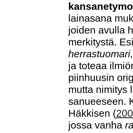
kansanetymol
lainasana muka
joiden avulla 
merkitystä. Es
herrastuomari,
ja toteaa ilmi
piinhuusin ori
mutta nimitys 
sanueeseen. 
Häkkisen (
20
jossa vanha
r