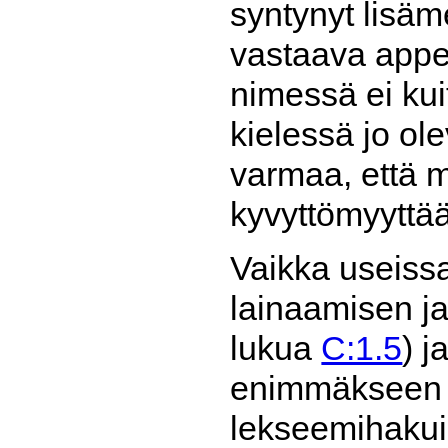
syntynyt lisäm
vastaava appe
nimessä ei ku
kielessä jo o
varmaa, että m
kyvyttömyyttä
Vaikka useissa
lainaamisen ja 
lukua
C:1.5
) j
enimmäkseen vi
lekseemihakui