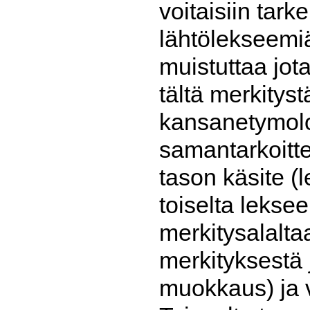
voitaisiin ta
lähtölekseemiä
muistuttaa jot
tältä merkitys
kansanetymolog
samantarkoitt
tason käsite (
toiselta lekse
merkitysalalta
merkityksestä 
muokkaus) ja 