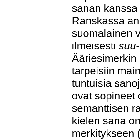
sanan kanssa 
Ranskassa an
suomalainen 
ilmeisesti
suu
Ääriesimerkin
tarpeisiin mai
tuntuisia sano
ovat sopineet 
semanttisen ra
kielen sana o
merkitykseen 