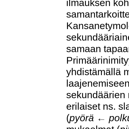
ilmauksen kohd
samantarkoitt
Kansanetymolog
sekundääriain
samaan tapaan 
Primäärinimity
yhdistämällä 
laajenemiseen
sekundäärien n
erilaiset ns. 
(
pyörä ← polk