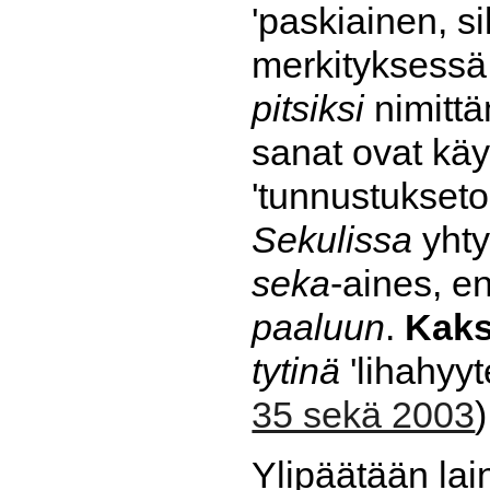
'paskiainen, si
merkityksessä 
pitsiksi
nimittä
sanat ovat kä
'tunnustukset
Sekulissa
yhty
seka
-aines, e
paaluun
.
Kaks
tytinä
'lihahyyt
35 sekä 2003
)
Ylipäätään la