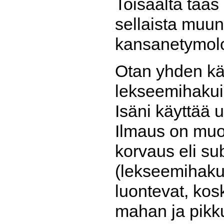
Toisaalta taa
sellaista muun
kansanetymolo
Otan yhden kä
lekseemihakui
Isäni käyttää
Ilmaus on muo
korvaus eli su
(lekseemihaku
luontevat, kos
mahan ja pikk