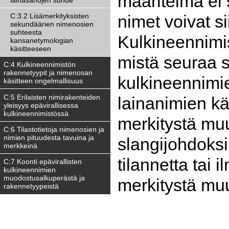
määritelmä ei
C:3.2 Lisämerkityksisten
nimet voivat si
sekundäärien nimenosien
suhteesta
Kulkineennimis
kansanetymologian
käsitteeseen
mistä seuraa s
C:4 Kulkineennimistön
rakennetyypit ja nimenosan
kulkineennimi
käsitteen ongelmallisuus
C:5 Erilaisten nimirakenteiden
lainanimien k
yleisyys epävirallisessa
kulkineennimistössä
merkitystä muut
C:6 Tilastotietoja nimenosien ja
nimien pituudesta tavuina ja
slangijohdoksil
merkkeinä
tilannetta tai
C:7 Koonti epävirallisten
kulkineennimien
muodostusalkuperästä ja
merkitystä muu
rakennetyypeistä