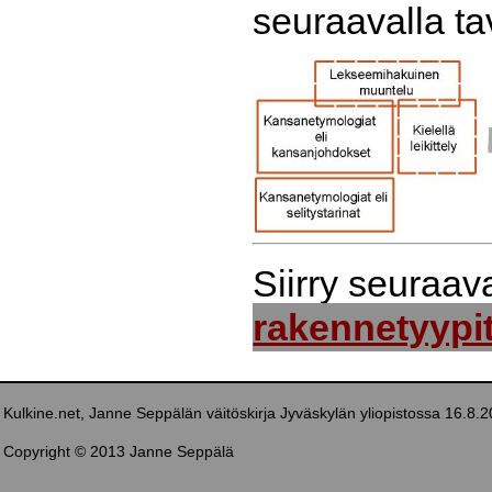
seuraavalla ta
Siirry seuraa
rakennetyypi
Kulkine.net, Janne Seppälän väitöskirja Jyväskylän yliopistossa 16.8.
Copyright © 2013 Janne Seppälä