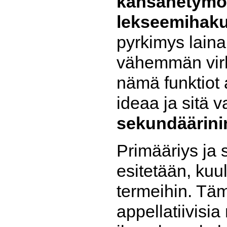
kansanetymo
lekseemihak
pyrkimys lain
vähemmän virhe
nämä funktiot 
ideaa ja sitä 
sekundäärini
Primääriys ja 
esitetään, kuu
termeihin. Täm
appellatiivisia