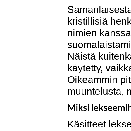
Samanlaisesta
kristillisiä he
nimien kanssa
suomalaistami
Näistä kuiten
käytetty, vaik
Oikeammin pit
muuntelusta, 
Miksi lekseemi
Käsitteet lek