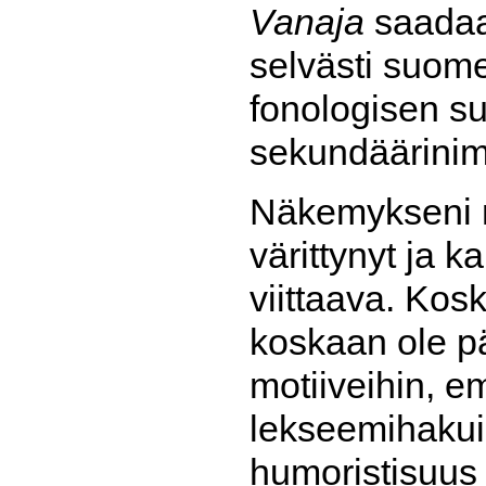
Vanaja
saadaa
selvästi suom
fonologisen su
sekundäärini
Näkemykseni m
värittynyt ja 
viittaava. Kos
koskaan ole p
motiiveihin, e
lekseemihakui
humoristisuus v