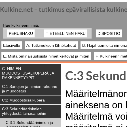
Kulkine.net – tutkimus epävirallisista kulki
Hae kulkineennimiä:
PERUSHAKU
TIETEELLINEN HAKU
DISPOSITIO
Etusivulle
A. Tutkimuksen lähtökohdat
B. Hajahuomioita nimena
E. Mistä ominaisuuksista nimet kertovat ja miten
F. Kulkineennimet
C. NIMIEN
C:3 Sekund
MUODOSTUSALKUPERÄ JA
RAKENNETYYPIT
C:1 Sanojen ja nimien rakenne
Määritelmänom
ja muodostus
C:2 Muodostusalkuperä
aineksena on k
C:3 Sekundäärinimien
Määritelmä vo
yhteydestä lainasanoihin
C:3.1 Sekundäärinimien ja
lainasanojen suhde