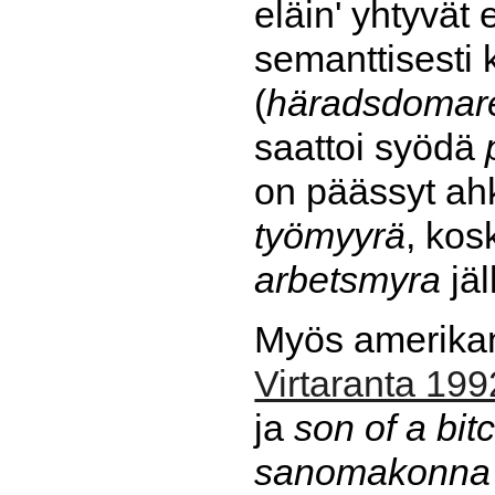
eläin' yhtyvät
semanttisesti
(
häradsdomar
saattoi syödä
on päässyt ah
työmyyrä
, kos
arbetsmyra
jä
Myös amerikan
Virtaranta 199
ja
son of a bit
sanomakonna