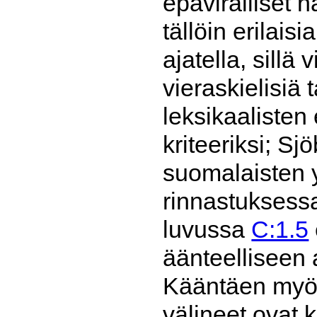
epäviralliset 
tällöin erilai
ajatella, sillä
vieraskielisiä 
leksikaalisten 
kriteeriksi; Sj
suomalaisten y
rinnastuksessa
luvussa
C:1.5
äänteelliseen a
Kääntäen myös
välineet ovat 