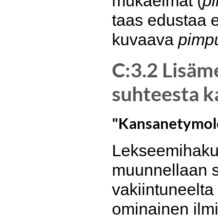
mukaelmat (
pi
taas edustaa 
kuvaava
pimp
C:3.2 Lisäm
suhteesta k
"Kansanetymolo
Lekseemihakuin
muunnellaan sit
vakiintuneelta 
ominainen ilmi