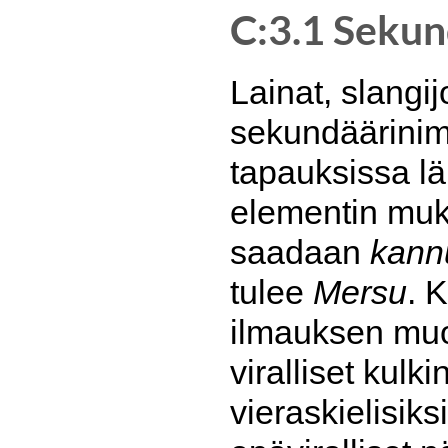
C:3.1 Sekun
Lainat, slangi
sekundäärinime
tapauksissa lä
elementin muk
saadaan
kann
tulee
Mersu
. 
ilmauksen muo
viralliset kulk
vieraskielisiks