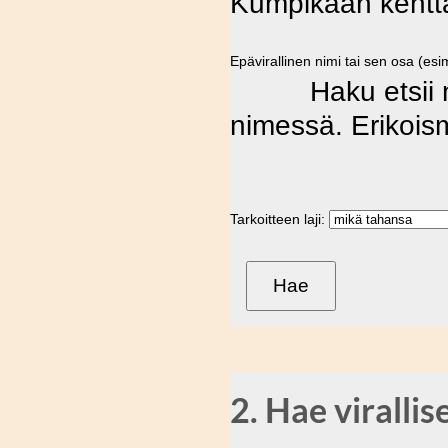
Kumpikaan kenttä
Epävirallinen nimi tai sen osa (es
Haku etsii mer
nimessä. Erikoism
Tarkoitteen laji:
2. Hae virallis