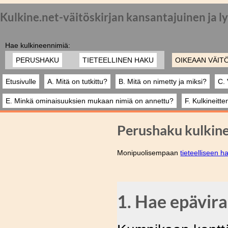
Kulkine.net-väitöskirjan kansantajuinen ja l
Hae kulkineennimiä:
PERUSHAKU
TIETEELLINEN HAKU
OIKEAAN VÄIT
Etusivulle
A. Mitä on tutkittu?
B. Mitä on nimetty ja miksi?
C.
E. Minkä ominaisuuksien mukaan nimiä on annettu?
F. Kulkineitt
Perushaku kulkin
Monipuolisempaan
tieteelliseen 
1. Hae epäviral