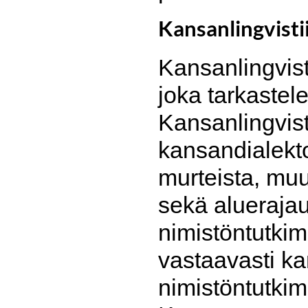
Kansanlingvisti
Kansanlingvis
joka tarkastel
Kansanlingvis
kansandialekto
murteista, mu
sekä aluerajauk
nimistöntutkim
vastaavasti kan
nimistöntutki