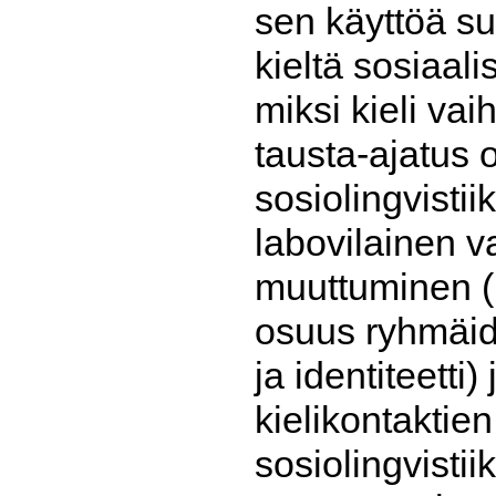
sen käyttöä s
kieltä sosiaali
miksi kieli vai
tausta-ajatus o
sosiolingvistii
labovilainen v
muuttuminen (p
osuus ryhmäide
ja identiteetti)
kielikontaktie
sosiolingvisti