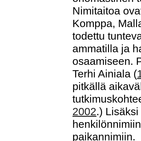
Nimitaitoa ova
Komppa, Mallat
todettu tuntev
ammatilla ja h
osaamiseen. 
Terhi Ainiala (
pitkällä aikavä
tutkimuskohtee
2002
.) Lisäks
henkilönnimiin
paikannimiin.