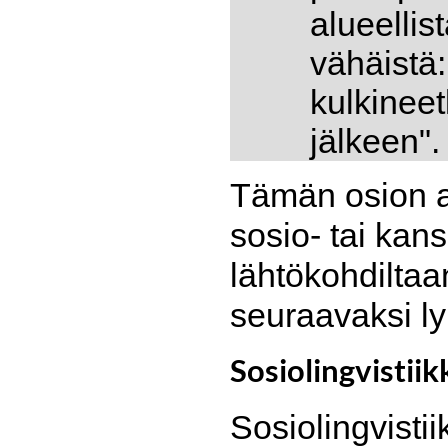
alueellis
vähäistä:
kulkineet
jälkeen".
Tämän osion art
sosio- tai kan
lähtökohdiltaa
seuraavaksi ly
Sosiolingvistiik
Sosiolingvistii