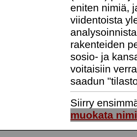
eniten nimiä, 
viidentoista y
analysoinnista
rakenteiden pe
sosio- ja kans
voitaisiin ver
saadun "tilast
Siirry ensimm
muokata nim