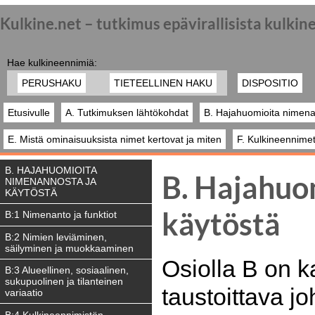
Kulkine.net – tutkimus epävirallisista kulki
Hae kulkineennimiä:
PERUSHAKU
TIETEELLINEN HAKU
DISPOSITIO
Etusivulle
A. Tutkimuksen lähtökohdat
B. Hajahuomioita nimena
E. Mistä ominaisuuksista nimet kertovat ja miten
F. Kulkineennimet
B. HAJAHUOMIOITA
B. Hajahuom
NIMENANNOSTA JA
KÄYTÖSTÄ
käytöstä
B:1 Nimenanto ja funktiot
B:2 Nimien leviäminen,
säilyminen ja muokkaaminen
Osiolla B on k
B:3 Alueellinen, sosiaalinen,
sukupuolinen ja tilanteinen
taustoittava j
variaatio
B:4 Kulkineennimistön