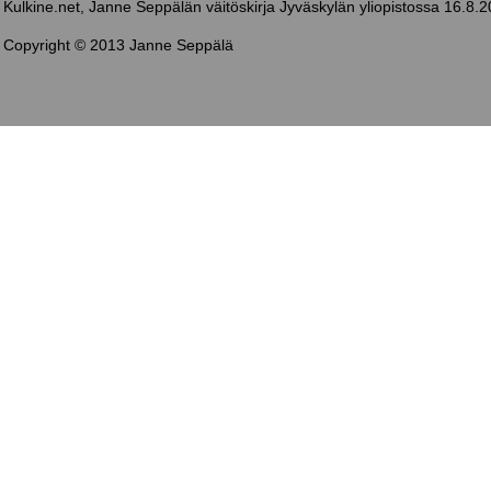
Kulkine.net, Janne Seppälän väitöskirja Jyväskylän yliopistossa 16.8.
Copyright © 2013 Janne Seppälä