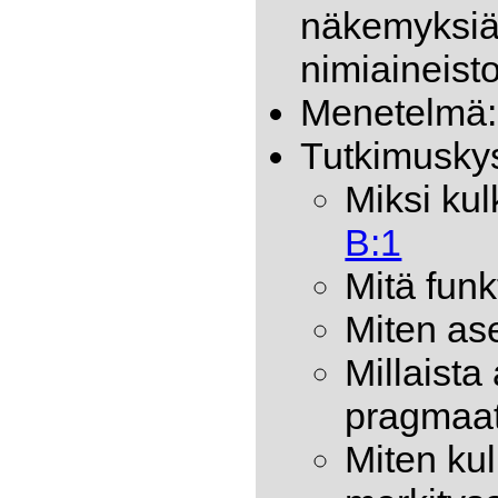
näkemyksiä 
nimiaineist
Menetelmä: 
Tutkimusky
Miksi kul
B:1
Mitä funk
Miten ase
Millaista
pragmaatt
Miten kul