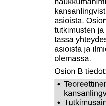
haukkumanimist
kansanlingvist
asioista. Osio
tutkimusten ja
tässä yhteydes
asioista ja ilm
olemassa.
Osion B tiedot
Teoreettine
kansanlingv
Tutkimusain