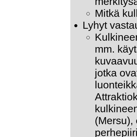
merkitys
Mitkä kul
Lyhyt vasta
Kulkinee
mm. käyt
kuvaavuut
jotka ova
luonteikka
Attrakti
kulkineen
(Mersu), 
perhepiir