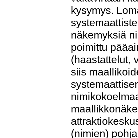
kysymys. Loma
systemaattiste
näkemyksiä ni
poimittu pääai
(haastattelut,
siis maallikoi
systemaattisen
nimikokoelmaa
maallikkonäke
attraktiokesk
(nimien) pohja