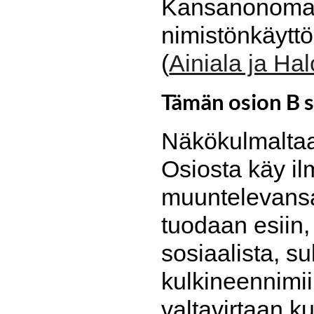
Kansanonomasti
nimistönkäyttö
(
Ainiala ja Ha
Tämän osion B 
Näkökulmaltaan
Osiosta käy il
muuntelevansa 
tuodaan esiin, 
sosiaalista, s
kulkineennimii
valtavirtaan k