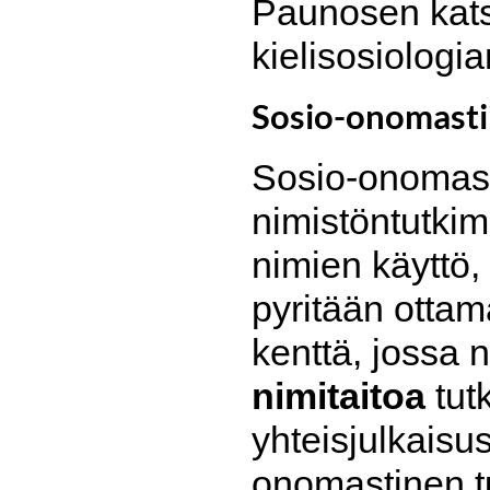
Paunosen kats
kielisosiologi
Sosio-onomastii
Sosio-onomastii
nimistöntutki
nimien käyttö,
pyritään ottam
kenttä, jossa
nimitaitoa
tutk
yhteisjulkaisu
onomastinen t