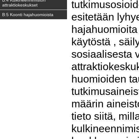
tutkimusosioid
attraktiokeskukset
esitetään lyhy
B:5 Koonti hajahuomioista
hajahuomioita 
käytöstä , säil
sosiaalisesta 
attraktiokesku
huomioiden tau
tutkimusaineis
määrin aineist
tieto siitä, mil
kulkineennimi