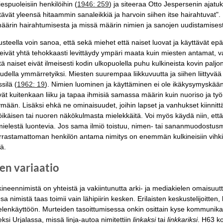
espuoleisiin henkilöihin (
1946: 259
) ja siteeraa Otto Jespersenin ajatu
vät yleensä hitaammin sanaleikkiä ja harvoin siihen itse hairahtuvat". Mi
äärin hairahtumisesta ja missä määrin nimien ja sanojen uudistamisest
eella voin sanoa, että sekä miehet että naiset luovat ja käyttävät epävir
eivät yhtä tehokkaasti levittäydy ympäri maata kuin miesten antamat, v
että naiset eivät ilmeisesti kodin ulkopuolella puhu kulkineista kovin paljon
della ymmärretyiksi. Miesten suurempaa liikkuvuutta ja siihen liittyvää
silä (
1962: 19
). Nimien luominen ja käyttäminen ei ole ikäkysymyskään, s
ät kuitenkaan liiku ja tapaa ihmisiä samassa määrin kuin nuoriso ja työ
tymään. Lisäksi ehkä ne ominaisuudet, joihin lapset ja vanhukset kiinnit
työikäisen tai nuoren näkökulmasta mielekkäitä. Voi myös käydä niin, et
lestä luontevia. Jos sama ilmiö toistuu, nimen- tai sananmuodostusma
harrastamattoman henkilön antama nimitys on enemmän kulkineisiin vihk
ä.
nen variaatio
kineennimistä on yhteistä ja vakiintunutta arki- ja mediakielen omaisuutt
a nimistä taas toimii vain lähipiirin kesken. Erilaisten keskustelijoitten, lu
ielenkäyttöön. Murteiden tasoittumisessa onkin osittain kyse kommunikaa
si Urjalassa, missä linja-autoa nimitettiin
linkaksi
tai
linkkariksi
. H63 k