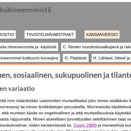
a kulkineennimistä
OSITIO
TIIVISTELMÄ/ABSTRAKT
KANSANVERSIO
oita nimenannosta ja -käytöstä
C. Nimien muodostusalkuperä ja rak
kineennimet kulttuurin kuvaajina
G. Päätäntö
H. Lähteet, liitteet j
nen, sosiaalinen, sukupuolinen ja tilant
nen variaatio
 että nimi määritetään useimmiten murteelliseksi joko nimen sisältävän l
urresana) tai nimen levikkitietojen perusteella. Murreasioita käsittele
ttä murteen käsite on ongelmallinen ja että murteellisuuksia käytetää
sta riippumatta. Nimen alueellisen tunnettuuden selvittäminen taas vaat
ineskokoelmat, niiden keräämisestä ks.
Tuomi 1989
) ja menetelmiä kui