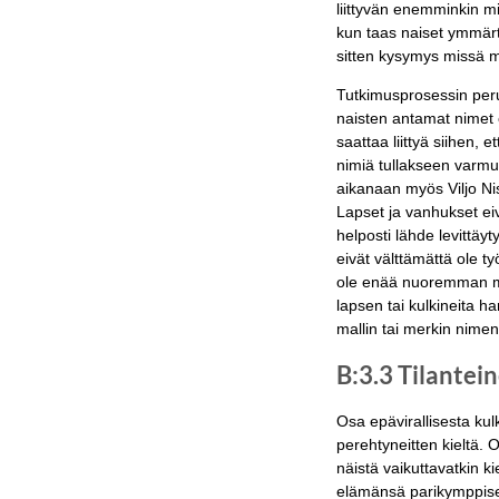
liittyvän enemminkin mi
kun taas naiset ymmärtä
sitten kysymys missä m
Tutkimusprosessin perust
naisten antamat nimet 
saattaa liittyä siihen, 
nimiä tullakseen varmuu
aikanaan myös Viljo Nis
Lapset ja vanhukset eiv
helposti lähde levittäy
eivät välttämättä ole 
ole enää nuoremman mie
lapsen tai kulkineita 
mallin tai merkin nimen
B:3.3 Tilantei
Osa epävirallisesta kul
perehtyneitten kieltä. Os
näistä vaikuttavatkin k
elämänsä parikymppisek