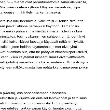
ksen "– – miehet ovat parantumattomia sanoillaleikkijöitä,
ehiseen kielenkäyttöön liittyy siis variaatiota, olipa
a loogisen määrittelyn tarkentamiseksi.
allisia kulkineennimiä. Vaikuttaisi kuitenkin siltä, että
aan jäävät lähinnä perhepiirin käyttöön. Tämä tosin
, ja mikäli puhuvat, he käyttävät niistä niiden virallisia
 nimitaitoa, tosin paikannimien suhteen, on tähdentänyt
illä kaikenikäiset luovat ja käyttävät näitä nimityksiä.
ikäiset, joten heidän käyttämänsä nimet eivät yhtä
tävät huomiota niin, että ne päätyvät nimeämisperusteiksi,
tä vanhuksen käyttämät nimeämismallit eivät välttämättä
lli (johdin) menettää produktiivisuutensa. Monesti myös
iytyneen näkökulmasta liian epätarkka toimiakseen jonkin
a (
Mersu
), osa harvinaisempaa aiheeseen
kijoitten ja kirjoittajien erilaiset lähtökohdat ja tietoisuus
tion toimivuuden priorisoinnista. H63 on viettänyt
okee edelleen
linkka
-sanan käytön luontevaksi, mutta