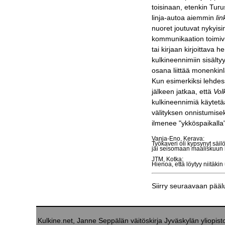
toisinaan, etenkin Tu
linja-autoa aiemmin
lin
nuoret joutuvat nykyis
kommunikaation toimivu
tai kirjaan kirjoittava 
kulkineennimiin sisältyy
osana liittää monenkinla
Kun esimerkiksi lehdes
jälkeen jatkaa, että
Vol
kulkineennimiä käytetää
välityksen onnistumise
ilmenee "ykköspaikalla"
Vanja-Eno, Kerava:
Työkaveri oli kypsynyt sä
jäi seisomaan maaliskuun l
JTM, Kotka:
Hienoa, että löytyy niitäkin 
Siirry seuraavaan pää
Kulkine.net, Janne Seppälän väitöskirja Jyväskylän yliopi