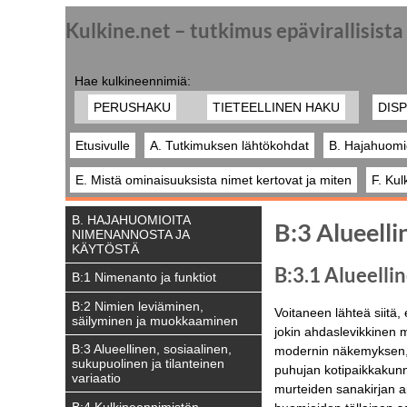
Kulkine.net – tutkimus epävirallisist
Hae kulkineennimiä:
PERUSHAKU
TIETEELLINEN HAKU
DISP
Etusivulle
A. Tutkimuksen lähtökohdat
B. Hajahuomi
E. Mistä ominaisuuksista nimet kertovat ja miten
F. Kul
B. HAJAHUOMIOITA
B:3 Alueelli
NIMENANNOSTA JA
KÄYTÖSTÄ
B:3.1 Alueelli
B:1 Nimenanto ja funktiot
B:2 Nimien leviäminen,
Voitaneen lähteä siitä,
säilyminen ja muokkaaminen
jokin ahdaslevikkinen m
B:3 Alueellinen, sosiaalinen,
modernin näkemyksen, e
sukupuolinen ja tilanteinen
puhujan kotipaikkakunna
variaatio
murteiden sanakirjan a
B:4 Kulkineennimistön