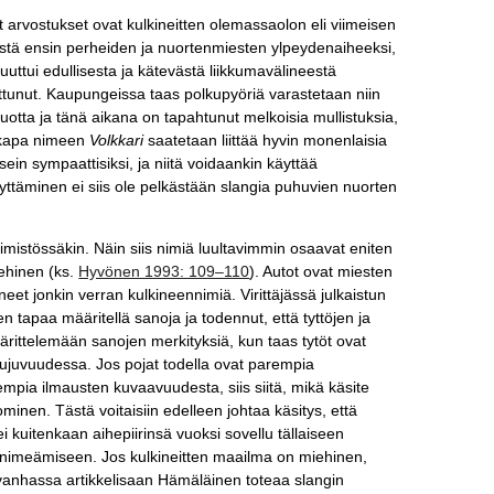
iset arvostukset ovat kulkineitten olemassaolon eli viimeisen
stä ensin perheiden ja nuortenmiesten ylpeydenaiheeksi,
uuttui edullisesta ja kätevästä liikkumavälineestä
ttunut. Kaupungeissa taas polkupyöriä varastetaan niin
vuotta ja tänä aikana on tapahtunut melkoisia mullistuksia,
aikkapa nimeen
Volkkari
saatetaan liittää hyvin monenlaisia
in sympaattisiksi, ja niitä voidaankin käyttää
äyttäminen ei siis ole pelkästään slangia puhuvien nuorten
nnimistössäkin. Näin siis nimiä luultavimmin osaavat eniten
iehinen (ks.
Hyvönen 1993: 109–110
). Autot ovat miesten
taneet jonkin verran kulkineennimiä. Virittäjässä julkaistun
ten tapaa määritellä sanoja ja todennut, että tyttöjen ja
määrittelemään sanojen merkityksiä, kun taas tytöt ovat
sujuvuudessa. Jos pojat todella ovat parempia
rkempia ilmausten kuvaavuudesta, siis siitä, mikä käsite
nen. Tästä voitaisiin edelleen johtaa käsitys, että
 kuitenkaan aihepiirinsä vuoksi sovellu tällaiseen
ta nimeämiseen. Jos kulkineitten maailma on miehinen,
anhassa artikkelisaan Hämäläinen toteaa slangin