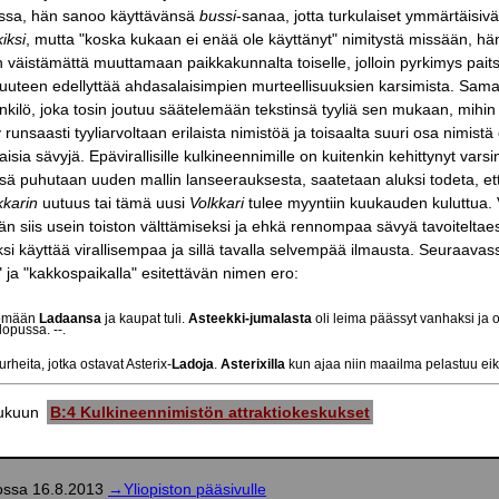
russa, hän sanoo käyttävänsä
bussi
-sanaa, jotta turkulaiset ymmärtäisiv
kiksi
, mutta "koska kukaan ei enää ole käyttänyt" nimitystä missään, hä
in väistämättä muuttamaan paikkakunnalta toiselle, jolloin pyrkimys pa
uteen edellyttää ahdasalaisimpien murteellisuuksien karsimista. Sama
henkilö, joka tosin joutuu säätelemään tekstinsä tyyliä sen mukaan, mihin h
 runsaasti tyyliarvoltaan erilaista nimistöä ja toisaalta suuri osa nimistä
isia sävyjä. Epävirallisille kulkineennimille on kuitenkin kehittynyt var
sä puhutaan uuden mallin lanseerauksesta, saatetaan aluksi todeta, e
kkarin
uutuus tai tämä uusi
Volkkari
tulee myyntiin kuukauden kuluttua. Va
n siis usein toiston välttämiseksi ja ehkä rennompaa sävyä tavoiteltaes
ksi käyttää virallisempaa ja sillä tavalla selvempää ilmausta. Seuraava
 ja "kakkospaikalla" esitettävän nimen ero:
ilömään
Ladaansa
ja kaupat tuli.
Asteekki-jumalasta
oli leima päässyt vanhaksi ja 
opussa. --.
urheita, jotka ostavat Asterix-
Ladoja
.
Asterixilla
kun ajaa niin maailma pelastuu eik
lukuun
B:4 Kulkineennimistön attraktiokeskukset
stossa 16.8.2013
→Yliopiston pääsivulle