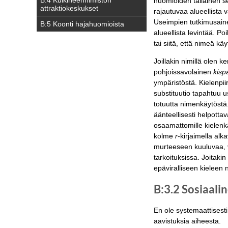
huomioiden tällainen selv
attraktiokeskukset
rajautuvaa alueellista v
Useimpien tutkimusainei
B:5 Koonti hajahuomioista
alueellista levintää. P
tai siitä, että nimeä kä
Joillakin nimillä olen 
pohjoissavolainen
kisp
ympäristöstä. Kielenpii
substituutio tapahtuu u
totuutta nimenkäytöstä
äänteellisesti helpotta
osaamattomille kielenkä
kolme
r
-kirjaimella al
murteeseen kuuluvaa, v
tarkoituksissa. Joitakin
epäviralliseen kieleen
B:3.2 Sosiaali
En ole systemaattisest
aavistuksia aiheesta.