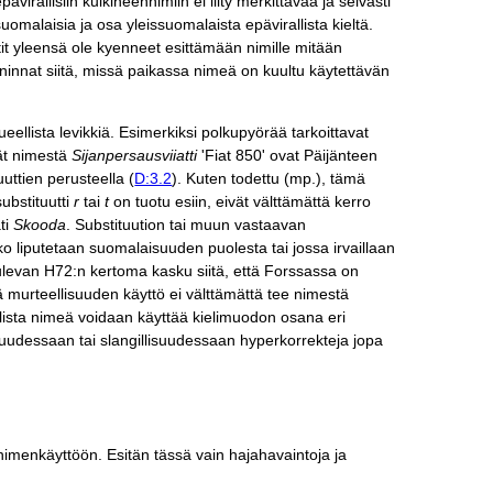
pävirallisiin kulkineennimiin ei liity merkittävää ja selvästi
suomalaisia ja osa yleissuomalaista epävirallista kieltä.
tit yleensä ole kyenneet esittämään nimille mitään
ininnat siitä, missä paikassa nimeä on kuultu käytettävän
eellista levikkiä. Esimerkiksi polkupyörää tarkoittavat
mät nimestä
Sijanpersausviiatti
'Fiat 850' ovat Päijänteen
uuttien perusteella (
D:3.2
). Kuten todettu (mp.), tämä
substituutti
r
tai
t
on tuotu esiin, eivät välttämättä kerro
ti
Skooda
. Substituution tai muun vastaavan
o liputetaan suomalaisuuden puolesta tai jossa irvaillaan
 tulevan H72:n kertoma kasku siitä, että Forssassa on
tä murteellisuuden käyttö ei välttämättä tee nimestä
lista nimeä voidaan käyttää kielimuodon osana eri
ellisuudessaan tai slangillisuudessaan hyperkorrekteja jopa
nimenkäyttöön. Esitän tässä vain hajahavaintoja ja