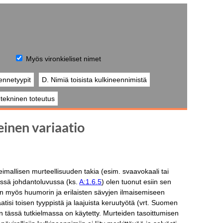
Myös vironkieliset nimet
ennetyypit
D. Nimiä toisista kulkineennimistä
a tekninen toteutus
einen variaatio
eimallisen murteellisuuden takia (esim. svaavokaali tai
vässä johdantoluvussa (ks.
A:1.6.5
) olen tuonut esiin sen
n myös huumorin ja erilaisten sävyjen ilmaisemiseen
isi toisen tyyppistä ja laajuista keruutyötä (vrt. Suomen
n tässä tutkielmassa on käytetty. Murteiden tasoittumisen