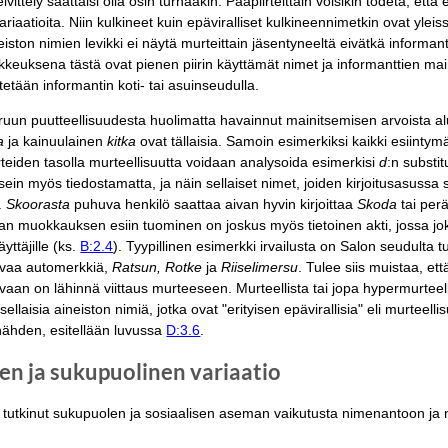
ittely saattaisi olla osin turhaakin. Pääpiirteittäin voisikin todeta, että e
ariaatioita. Niin kulkineet kuin epäviralliset kulkineennimetkin ovat yleis
ston nimien levikki ei näytä murteittain jäsentyneeltä eivätkä informan
oikkeuksena tästä ovat pienen piirin käyttämät nimet ja informanttien ma
ytetään informantin koti- tai asuinseudulla.
keruun puutteellisuudesta huolimatta havainnut mainitsemisen arvoista alu
a
ja kainuulainen
kitka
ovat tällaisia. Samoin esimerkiksi kaikki esiinty
rteiden tasolla murteellisuutta voidaan analysoida esimerkisi
d
:n substit
sein myös tiedostamatta, ja näin sellaiset nimet, joiden kirjoitusasussa 
.
Skoorasta
puhuva henkilö saattaa aivan hyvin kirjoittaa
Skoda
tai perä
van muokkauksen esiin tuominen on joskus myös tietoinen akti, jossa jok
yttäjille (ks.
B:2.4
). Tyypillinen esimerkki irvailusta on Salon seudulta
kavaa automerkkiä,
Ratsun, Rotke
ja
Riiselimersu
. Tulee siis muistaa, et
aan on lähinnä viittaus murteeseen. Murteellista tai jopa hypermurteel
 sellaisia aineiston nimiä, jotka ovat "erityisen epävirallisia" eli murte
 nähden, esitellään luvussa
D:3.6
.
nen ja sukupuolinen variaatio
i tutkinut sukupuolen ja sosiaalisen aseman vaikutusta nimenantoon ja 