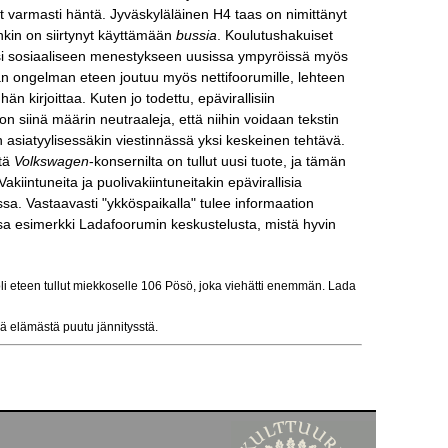
ät varmasti häntä. Jyväskyläläinen H4 taas on nimittänyt
nkin on siirtynyt käyttämään
bussia
. Koulutushakuiset
itsi sosiaaliseen menestykseen uusissa ympyröissä myös
n ongelman eteen joutuu myös nettifoorumille, lehteen
än kirjoittaa. Kuten jo todettu, epävirallisiin
 on siinä määrin neutraaleja, että niihin voidaan tekstin
sin asiatyylisessäkin viestinnässä yksi keskeinen tehtävä.
ttä
Volkswagen
-konsernilta on tullut uusi tuote, ja tämän
kiintuneita ja puolivakiintuneitakin epävirallisia
sa. Vastaavasti "ykköspaikalla" tulee informaation
ssa esimerkki Ladafoorumin keskustelusta, mistä hyvin
oli eteen tullut miekkoselle 106 Pösö, joka viehätti enemmän. Lada
ä elämästä puutu jännitysstä.