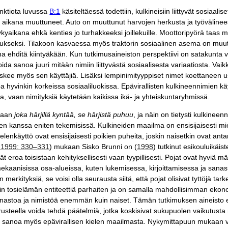
unktiota luvussa
B:1
käsiteltäessä todettiin, kulkineisiin liittyvät sosiaal
ikana muuttuneet. Auto on muuttunut harvojen herkusta ja työvälinee
nykyaikana ehkä kenties jo turhakkeeksi joillekuille. Moottoripyörä taas m
astukseksi. Tilakoon kasvaessa myös traktorin sosiaalinen asema on muu
aina ehditä kiintyäkään. Kun tutkimusaineiston perspektiivi on satakunta 
oida sanoa juuri mitään nimiin liittyvästä sosiaalisesta variaatiosta. V
kee myös sen käyttäjiä. Lisäksi lempinimityyppiset nimet koettaneen use
a hyvinkin korkeissa sosiaaliluokissa. Epävirallisten kulkineennimien k
pa, vaan nimityksiä käytetään kaikissa ikä- ja yhteiskuntaryhmissä.
kaan
joka härjillä kyntää, se härjistä puhuu
, ja näin on tietysti kulkinee
tten kanssa eniten tekemisissä. Kulkineiden maailma on ensisijaisesti m
vä kielenkäyttö ovat ensisijaisesti poikien puheita, joskin naisetkin ovat an
o 1999: 330–331
) mukaan Sisko Brunni on (
1998
) tutkinut esikouluikäis
ät eroa toisistaan kehityksellisesti vaan tyypillisesti. Pojat ovat hyviä 
ekaanisissa osa-alueissa, kuten lukemisessa, kirjoittamisessa ja sana
merkityksiä, se voisi olla seurausta siitä, että pojat olisivat tyttöjä ta
n tosielämän entiteettiä parhaiten ja on samalla mahdollisimman ekonomi
sanastoa ja nimistöä enemmän kuin naiset.
Tämän tutkimuksen aineisto ei
erusteella voida tehdä päätelmiä, jotka koskisivat sukupuolen vaikutus
n sanoa myös epävirallisen kielen maailmasta. Nykymittapuun mukaan v