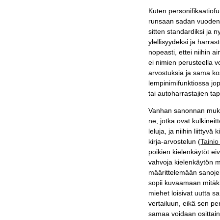
Kuten personifikaatiof
runsaan sadan vuoden a
sitten standardiksi ja 
ylellisyydeksi ja harr
nopeasti, ettei niihin 
ei nimien perusteella v
arvostuksia ja sama kos
lempinimifunktiossa jop
tai autoharrastajien ta
Vanhan sanonnan mu
ne, jotka ovat kulkinei
leluja, ja niihin liitty
kirja-arvostelun (
Taini
poikien kielenkäytöt eiv
vahvoja kielenkäytön m
määrittelemään sanojen 
sopii kuvaamaan mitäki
miehet loisivat uutta 
vertailuun, eikä sen p
samaa voidaan osittai