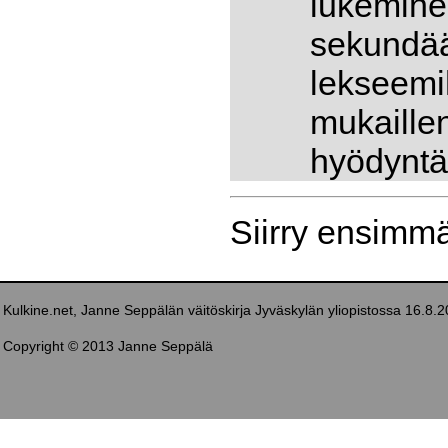
lukemine
sekundää
lekseemi
mukaille
hyödyntä
Siirry ensimm
Kulkine.net, Janne Seppälän väitöskirja Jyväskylän yliopistossa 16.8.
Copyright © 2013 Janne Seppälä