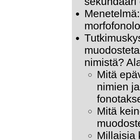
sekundääri
Menetelmä:
morfofonolo
Tutkimuskys
muodostetaan
nimistä? Al
Mitä epäv
nimien j
fonotaks
Mitä kei
muodoste
Millaisia