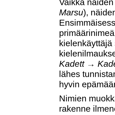
Vaikka näiden 
Marsu
), näide
Ensimmäisessä
primäärinimeä 
kielenkäyttäj
kielenilmauks
Kadett
→
Kade
lähes tunnista
hyvin epämäärä
Nimien muokkaa
rakenne ilmen