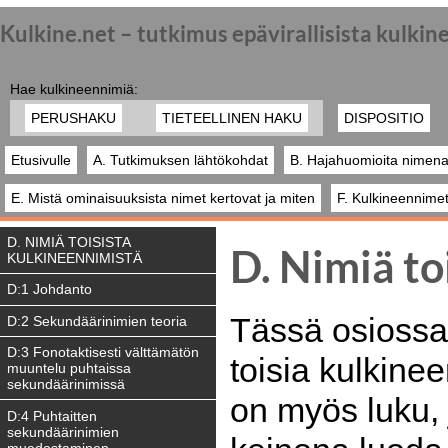
Kulkine.net – tutkimus epävirallisista kulki
Hae kulkineennimiä:
PERUSHAKU
TIETEELLINEN HAKU
DISPOSITIO
Etusivulle
A. Tutkimuksen lähtökohdat
B. Hajahuomioita nimena
E. Mistä ominaisuuksista nimet kertovat ja miten
F. Kulkineennimet
D. NIMIÄ TOISISTA
D. Nimiä to
KULKINEENNIMISTÄ
D:1 Johdanto
Tässä osiossa 
D:2 Sekundäärinimien teoria
D:3 Fonotaktisesti välttämätön
toisia kulkin
muuntelu puhtaissa
sekundäärinimissä
on myös luku,
D:4 Puhtaitten
sekundäärinimien
muodostaminen