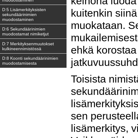
keinona luoda
D:5 Lisämerkityksisten
kuitenkin siin
sekundäärinimien
muodostaminen
muokataan. Se
D:6 Sekundäärinimien
muodostamat nimiketjut
mukailemisest
D:7 Merkityksenmuutokset
ehkä korostaa
kulkineennimistössä
D:8 Koonti sekundäärinimien
jatkuvuussuhd
muodostamisesta
Toisista nimis
sekundäärinimi
lisämerkityksi
sen perusteell
lisämerkitys, v