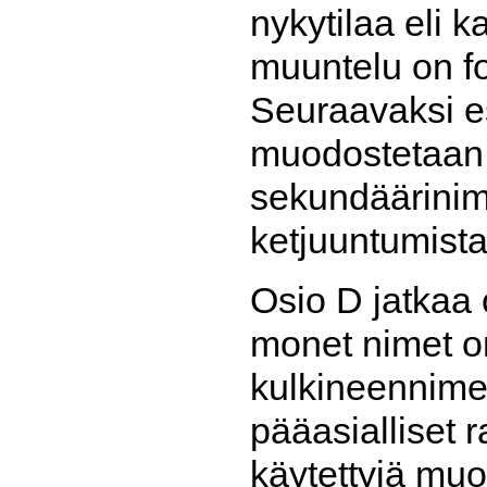
nykytilaa eli 
muuntelu on fo
Seuraavaksi es
muodostetaan j
sekundäärinim
ketjuuntumista
Osio D jatkaa 
monet nimet o
kulkineennimen
pääasialliset 
käytettyjä mu