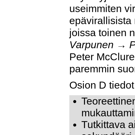
useimmiten vir
epävirallisist
joissa toinen 
Varpunen → Pi
Peter McCluren
paremmin suom
Osion D tiedot
Teoreettine
mukauttami
Tutkittava a