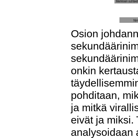
Osion johdann
sekundäärinimii
sekundäärinimi
onkin kertaust
täydellisemmin
pohditaan, mi
ja mitkä viral
eivät ja miksi.
analysoidaan 