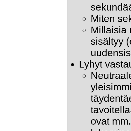
sekundää
Miten se
Millaisi
sisältyy 
uudensis
Lyhyt vasta
Neutraal
yleisimmi
täydentäe
tavoitell
ovat mm.