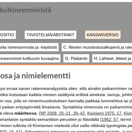
a kulkineennimistä
OSITIO
TIIVISTELMÄ/ABSTRAKT
KANSANVERSIO
oita nimenannosta ja -käytöstä
C. Nimien muodostusalkuperä ja rak
kineennimet kulttuurin kuvaajina
G. Päätäntö
H. Lähteet, liitteet j
osa ja nimielementti
si eroaa sanan rakenneanalyysista siten, että ainakin paikannimien ra
iksi kutsutaan kaikkia nimeen sisältyviä erillisiä aineksia: sanoja, johtim
 osa, jolla on nimenmuodostuksen kannalta paikkaa luonnehtiva tai yksi
tai paikan erityispiirrettä ilmaisevia. Syntaktisia nimenosia on paikanni
lä oleva
määriteosa
. (
NP 2008: 20–21, 39–42
,
Kiviniemi 1975: 17
,
Kivi
manlaisin syntaktis-semanttisin perustein jo Nissilällä (
1962: 57
, termi
 nimien tulkinta oli Kiviniemen mielestä ollut vailla riittävää typologista 
975: 16, 61
). Yritysnimissä nimenosia on enemmän eikä määrite- ja per