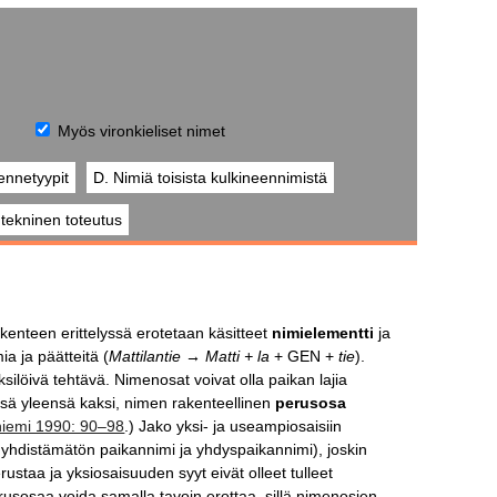
Myös vironkieliset nimet
ennetyypit
D. Nimiä toisista kulkineennimistä
a tekninen toteutus
kenteen erittelyssä erotetaan käsitteet
nimielementti
ja
ia ja päätteitä (
Mattilantie → Matti + la
+ GEN +
tie
).
löivä tehtävä. Nimenosat voivat olla paikan lajia
missä yleensä kaksi, nimen rakenteellinen
perusosa
niemi 1990: 90–98
.) Jako yksi- ja useampiosaisiin
t yhdistämätön paikannimi ja yhdyspaikannimi), joskin
perustaa ja yksiosaisuuden syyt eivät olleet tulleet
usosaa voida samalla tavoin erottaa, sillä nimenosien