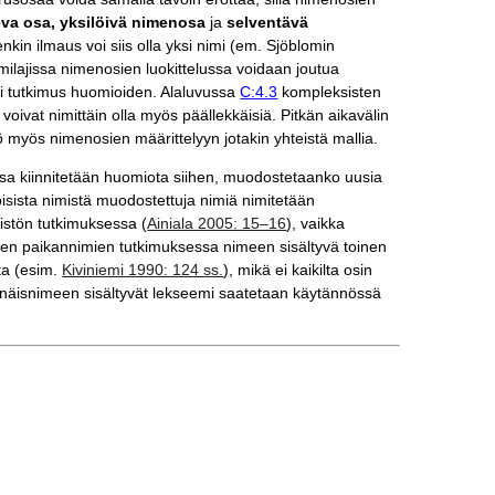
eva osa, yksilöivä nimenosa
ja
selventävä
kin ilmaus voi siis olla yksi nimi (em. Sjöblomin
nimilajissa nimenosien luokittelussa voidaan joutua
empi tutkimus huomioiden. Alaluvussa
C:4.3
kompleksisten
oivat nimittäin olla myös päällekkäisiä. Pitkän aikavälin
sikö myös nimenosien määrittelyyn jotakin yhteistä mallia.
sa kiinnitetään huomiota siihen, muodostetaanko uusia
isista nimistä muodostettuja nimiä nimitetään
mistön tutkimuksessa (
Ainiala 2005: 15–16
), vaikka
sten paikannimien tutkimuksessa nimeen sisältyvä toinen
ta (esim.
Kiviniemi 1990: 124 ss.
), mikä ei kaikilta osin
itynnäisnimeen sisältyvät lekseemi saatetaan käytännössä