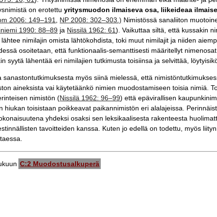
tysnimistä on erotettu
yritysmuodon ilmaiseva osa, liikeideaa ilmais
lom 2006: 149–191
,
NP 2008: 302–303.)
Nimistössä sanaliiton muotoinen
iniemi 1990: 88–89
ja
Nissilä 1962: 61
). Vaikuttaa siltä, että kussakin 
 lähtee nimilajin omista lähtökohdista, toki muut nimilajit ja niiden ai
ssä osoitetaan, että funktionaalis-semanttisesti määritellyt nimenosat v
kin syytä lähentää eri nimilajien tutkimusta toisiinsa ja selvittää, löytyi
 sanastontutkimuksesta myös siinä mielessä, että nimistöntutkimukses
ton aineksista vai käytetäänkö nimien muodostamiseen toisia nimiä. To
rinteisen nimistön (
Nissilä 1962: 96–99
) että epävirallisen kaupunkini
n hiukan toisistaan poikkeavat paikannimistön eri alalajeissa. Perinnäi
 kokonaisuutena yhdeksi osaksi sen leksikaalisesta rakenteesta huolimat
iestinnällisten tavoitteiden kanssa. Kuten jo edellä on todettu, myös li
ttaessa.
lukuun
C:2 Muodostusalkuperä