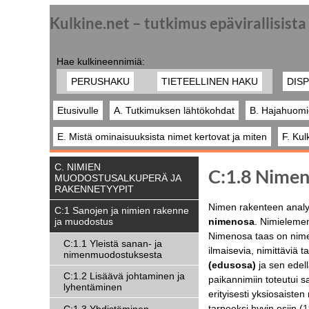
Kulkine.net – tutkimus epävirallisist
Hae kulkineennimiä:
PERUSHAKU
TIETEELLINEN HAKU
DISP
Etusivulle
A. Tutkimuksen lähtökohdat
B. Hajahuomi
E. Mistä ominaisuuksista nimet kertovat ja miten
F. Kul
C. NIMIEN
C:1.8 Nimen
MUODOSTUSALKUPERÄ JA
RAKENNETYYPIT
Nimen
rakenteen analyy
C:1 Sanojen ja nimien rakenne
nimenosa
. Nimielement
ja muodostus
Nimenosa taas on nimen
C:1.1 Yleistä sanan- ja
ilmaisevia, nimittäviä 
nimenmuodostuksesta
(edusosa)
ja sen edel
C:1.2 Lisäävä johtaminen ja
paikannimiin toteutui sa
lyhentäminen
erityisesti yksiosaisten
tarpeeksi hyvin esiin (
1
C:1.3 Yhdistäminen