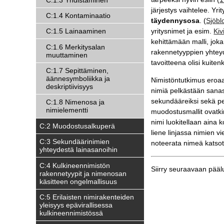
järjestys vaihtelee. Yri
C:1.4 Kontaminaatio
täydennysosa
. (
Sjöb
yritysnimet ja esim.
Kiv
C:1.5 Lainaaminen
kehittämään malli, joka
C:1.6 Merkitysalan
rakennetyyppien yhteyde
muuttaminen
tavoitteena olisi kuiten
C:1.7 Sepittäminen,
äännesymboliikka ja
Nimistöntutkimus eroaa
deskriptiivisyys
nimiä pelkästään sanas
sekundääreiksi sekä pe
C:1.8 Nimenosa ja
nimielementti
muodostusmallit ovatki
nimi luokitellaan aina
C:2 Muodostusalkuperä
liene linjassa nimien v
C:3 Sekundäärinimien
noteerata nimeä katso
yhteydestä lainasanoihin
C:4 Kulkineennimistön
Siirry seuraavaan pää
rakennetyypit ja nimenosan
käsitteen ongelmallisuus
C:5 Erilaisten nimirakenteiden
yleisyys epävirallisessa
kulkineennimistössä