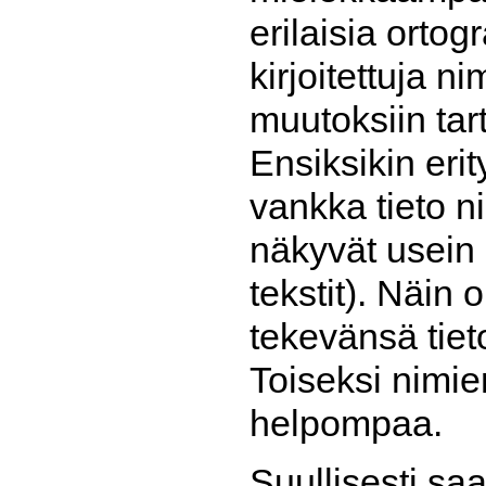
erilaisia ortogr
kirjoitettuja n
muutoksiin tar
Ensiksikin erit
vankka tieto n
näkyvät usein
tekstit). Näin 
tekevänsä tiet
Toiseksi nimie
helpompaa.
Suullisesti sa