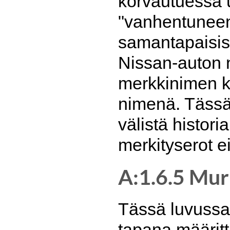
korvautuessa u
"vanhentuneen
samantapaisist
Nissan-auton 
merkkinimen ka
nimenä. Tässä
välistä historia
merkityserot e
A:1.6.5 Murr
Tässä luvussa 
tapana määritt