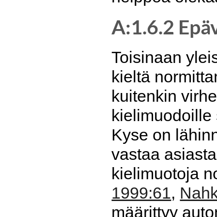
A:1.6.2 Epäv
Toisinaan ylei
kieltä normitt
kuitenkin virhe
kielimuodoille
Kyse on lähinn
vastaa asiasta 
kielimuotoja n
1999:61
,
Nahk
määrittyy auto