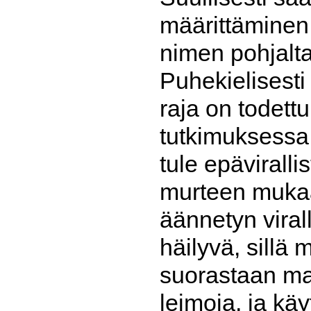
määrittäminen
nimen pohjalta
Puhekielisesti
raja on todett
tutkimuksessa
tule epäviralli
murteen muka
äännetyn viral
häilyvä, sillä 
suorastaan mat
leimoja, ja kä