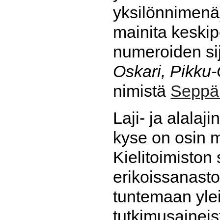
yksilönnimenä
mainita keski
numeroiden sij
Oskari, Pikku-
nimistä
Seppä
Laji- ja alala
kyse on osin m
Kielitoimiston 
erikoissanasto
tuntemaan ylei
tutkimusaineist