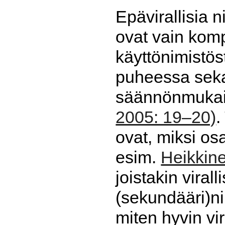
Epävirallisia 
ovat vain komp
käyttönimistöst
puheessa seka
säännönmukais
2005: 19–20)
.
ovat, miksi osa
esim.
Heikkin
joistakin viral
(sekundääri)ni
miten hyvin vi