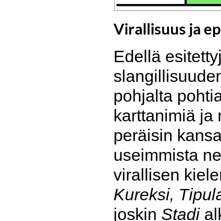
Virallisuus ja e
Edellä esitetty
slangillisuude
pohjalta pohti
karttanimiä ja
peräisin kansa
useimmista ne
virallisen kie
Kureksi, Tipul
joskin
Stadi
al