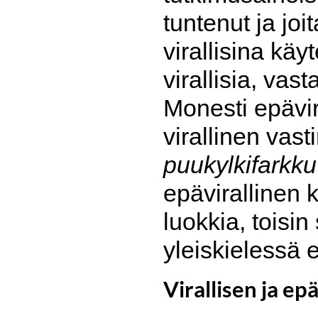
tuntenut ja jo
virallisina käy
virallisia, vas
Monesti epävir
virallinen vast
puukylkifarkku
epävirallinen k
luokkia, toisi
yleiskielessä 
Virallisen ja ep