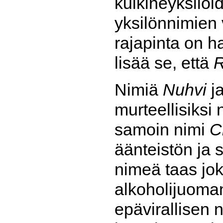
kulkineyksilöid
yksilönnimien v
rajapinta on h
lisää se, että
R
Nimiä
Nuhvi
j
murteellisiksi
samoin nimi
C
äänteistön ja 
nimeä taas jok
alkoholijuoma
epävirallisen