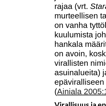
rajaa (vrt.
Star
murteellisen ta
on vanha tyttö
kuulumista joho
hankala määrite
on avoin, kosk
virallisten ni
asuinalueita) j
epäviralliseen
(
Ainiala 2005:
Virallisuus ja e