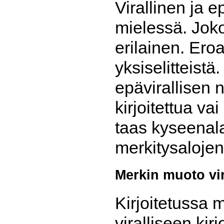
Virallinen ja 
mielessä. Joko
erilainen. Ero
yksiselitteist
epävirallisen 
kirjoitettua v
taas kyseenala
merkitysalojen 
Merkin muoto vir
Kirjoitetussa
viralliseen ki