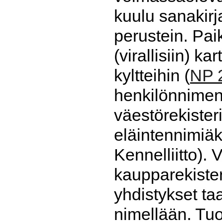
kuulu sanakirj
perustein. Paik
(virallisiin) k
kyltteihin (
NP 
henkilönnimen 
väestörekisteri
eläintennimiä
Kennelliitto). 
kaupparekisteri
yhdistykset taa
nimellään. Tuo