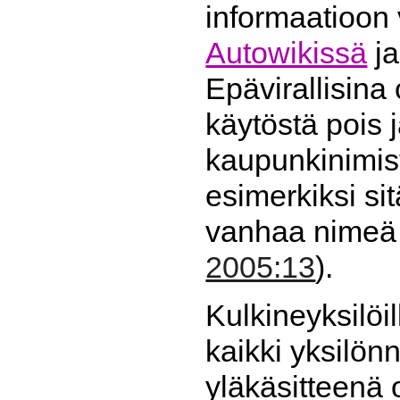
informaatioon 
Autowikissä
ja
Epävirallisina
käytöstä pois
kaupunkinimist
esimerkiksi sit
vanhaa nimeä 
2005:13
).
Kulkineyksilöil
kaikki yksilönn
yläkäsitteenä 