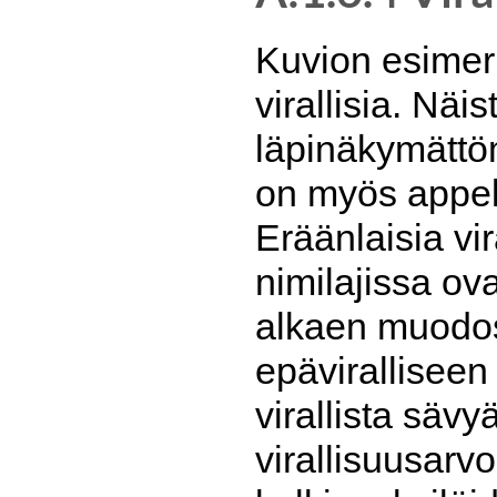
Kuvion esimer
virallisia. Näi
läpinäkymättö
on myös appell
Eräänlaisia vir
nimilajissa ov
alkaen muodost
epäviralliseen
virallista sävy
virallisuusarv