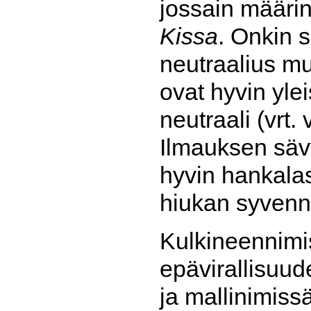
jossain määri
Kissa
. Onkin 
neutraalius mu
ovat hyvin yl
neutraali (vrt.
Ilmauksen sävy
hyvin hankalas
hiukan syvenn
Kulkineennimis
epävirallisuud
ja mallinimiss