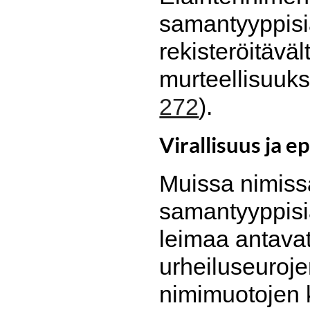
samantyyppisiä
rekisteröitävä
murteellisuuks
272
).
Virallisuus ja e
Muissa nimiss
samantyyppisiä
leimaa antava
urheiluseurojen
nimimuotojen 