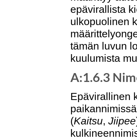
epävirallista k
ulkopuolinen k
määrittelyongel
tämän luvun l
kuulumista mur
A:1.6.3 Nime
Epävirallinen 
paikannimissä
(
Kaitsu
,
Jiipee
kulkineennimi