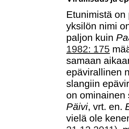
Etunimistä on p
yksilön nimi o
paljon kuin
Pa
1982: 175
määr
samaan aikaan 
epävirallinen 
slangiin epävir
on ominainen s
Päivi
, vrt. en.
vielä ole kene