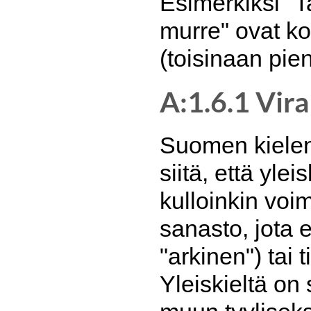
Esimerkiksi "
murre" ovat kon
(toisinaan pie
A:1.6.1 Vira
Suomen kielen
siitä, että yl
kulloinkin voi
sanasto, jota e
"arkinen") tai
Yleiskieltä on 