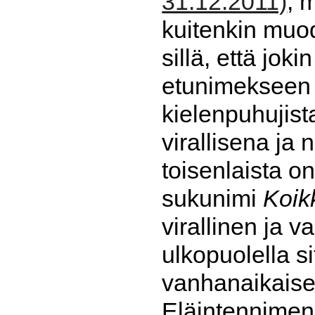
31.12.2011)
, 
kuitenkin muod
sillä, että jok
etunimekseen 
kielenpuhujist
virallisena ja 
toisenlaista o
sukunimi
Koik
virallinen ja 
ulkopuolella s
vanhanaikaisen
Eläintennimen 