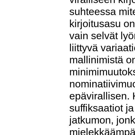
suhteessa mite
kirjoitusasu o
vain selvät lyö
liittyvä variaat
mallinimistä 
minimimuutoksi
nominatiivimu
epävirallisen.
suffiksaatiot 
jatkumon, jon
mielekkäämpää