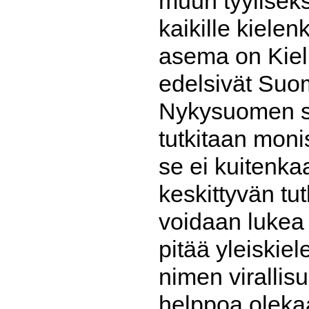
muun tyyliseks
kaikille kielenk
asema on Kieli
edelsivät Suom
Nykysuomen sa
tutkitaan moni
se ei kuitenka
keskittyvän tu
voidaan lukea 
pitää yleiskie
nimen virallis
helppoa olekaa