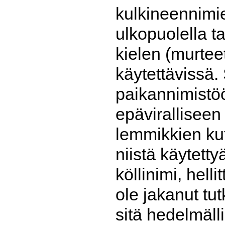
kulkineennimi
ulkopuolella t
kielen (murtee
käytettävissä.
paikannimistö
epäviralliseen 
lemmikkien kut
niistä käytett
köllinimi, hell
ole jakanut tu
sitä hedelmäl