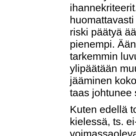
ihannekriteeri
huomattavasti
riski päätyä ä
pienempi. Ään
tarkemmin lu
ylipäätään mu
jääminen koko
taas johtunee 
Kuten edellä to
kielessä, ts. 
voimassaolevan