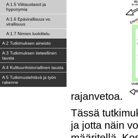
A:1.5 Viittaustasot ja
hyponymia
A:1.6 Epävirallisuus vs.
virallisuus
A:1.7 Nimien luokittelu
A:2 Tutkimuksen aineisto
A:3 Tutkimuksen tieteellinen
tausta
A:4 Kulttuurihistoriallinen tausta
A:5 Tutkimustehtävä ja työn
rakenne
rajanvetoa.
Tässä tutkimuk
ja jotta näin v
määritellä. Ko