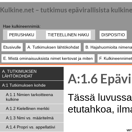
Kulkine.net – tutkimus epävirallisista kulki
Hae kulkineennimiä:
PERUSHAKU
TIETEELLINEN HAKU
DISPOSITIO
Etusivulle
A. Tutkimuksen lähtökohdat
B. Hajahuomioita nimena
E. Mistä ominaisuuksista nimet kertovat ja miten
F. Kulkineennimet
A. TUTKIMUKSEN
A:1.6 Epävir
LÄHTÖKOHDAT
A:1 Tutkimuksen kohde
Tässä luvussa 
A:1.1 Nimien tarkoitteena
kulkine
etutahkoa, ilm
A:1.2 Kielellinen merkki
A:1.3 Nimi vs. määritelmä
A:1.4 Propri vs. appellatiivi