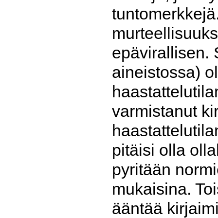
tuntomerkkejä.
murteellisuuks
epävirallisen.
aineistossa) ol
haastattelutil
varmistanut kir
haastattelutil
pitäisi olla o
pyritään norm
mukaisina. Toi
ääntää kirjaim