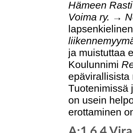
Hämeen Rasti
Voima ry.
→
N
lapsenkieline
liikennemyymä
ja muistuttaa 
Koulunnimi
R
epävirallisista
Tuotenimissä 
on usein helpo
erottaminen o
A:1.6.4 Vira