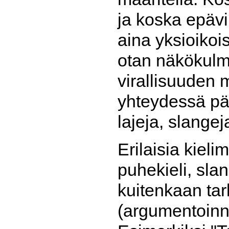
ja koska epävi
aina yksioikoi
otan näkökulma
virallisuuden 
yhteydessä pä
lajeja, slangej
Erilaisia kieli
puhekieli, slan
kuitenkaan tar
(argumentoinn