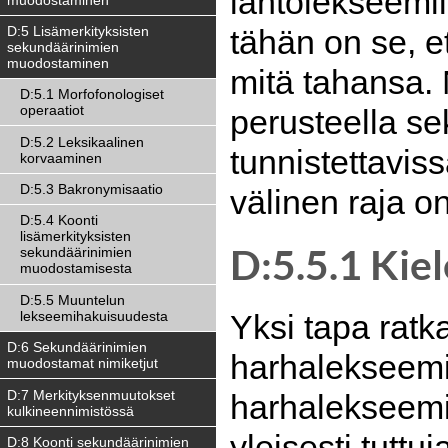
lähtölekseemii
D:5 Lisämerkityksisten
tähän on se, e
sekundäärinimien
muodostaminen
mitä tahansa. 
D:5.1 Morfofonologiset
operaatiot
perusteella se
D:5.2 Leksikaalinen
tunnistettavi
korvaaminen
D:5.3 Bakronymisaatio
välinen raja 
D:5.4 Koonti
lisämerkityksisten
D:5.5.1 Kie
sekundäärinimien
muodostamisesta
D:5.5 Muuntelun
Yksi tapa ratk
lekseemihakuisuudesta
D:6 Sekundäärinimien
harhalekseemi
muodostamat nimiketjut
D:7 Merkityksenmuutokset
harhalekseemi i
kulkineennimistössä
yleisesti tuttu
D:8 Koonti sekundäärinimien