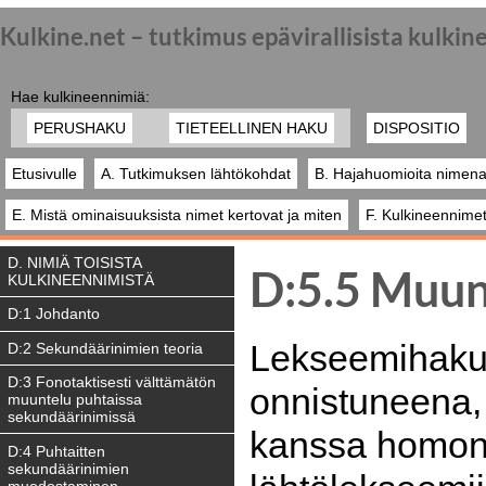
Kulkine.net – tutkimus epävirallisista kulki
Hae kulkineennimiä:
PERUSHAKU
TIETEELLINEN HAKU
DISPOSITIO
Etusivulle
A. Tutkimuksen lähtökohdat
B. Hajahuomioita nimena
E. Mistä ominaisuuksista nimet kertovat ja miten
F. Kulkineennimet
D. NIMIÄ TOISISTA
D:5.5 Muun
KULKINEENNIMISTÄ
D:1 Johdanto
Lekseemihakuis
D:2 Sekundäärinimien teoria
D:3 Fonotaktisesti välttämätön
onnistuneena,
muuntelu puhtaissa
sekundäärinimissä
kanssa homony
D:4 Puhtaitten
sekundäärinimien
muodostaminen