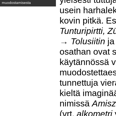
muodostamisesta
usein harhale
kovin pitkä. E
Tunturipirtti,
→ Tolusiitin
j
osathan ovat 
käytännössä v
muodostettaes
tunnettuja vier
kieltä imagin
nimissä
Amis
(vrt.
alkometri