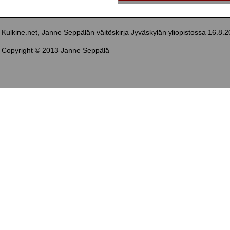
Kulkine.net, Janne Seppälän väitöskirja Jyväskylän yliopistossa 16.8.
Copyright © 2013 Janne Seppälä