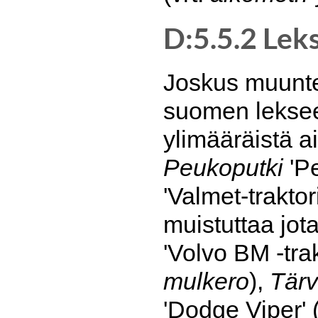
D:5.5.2 Lek
Joskus muuntel
suomen leksee
ylimääräistä a
Peukoputki
'P
'Valmet-traktori
muistuttaa jo
'Volvo BM -trak
mulkero
),
Tärv
'Dodge Viper' 