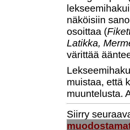
lekseemihakui
näköisiin sano
osoittaa (
Fiket
Latikka, Merm
värittää ääntee
Lekseemihakui
muistaa, että
muuntelusta. A
Siirry seuraa
muodostamat 