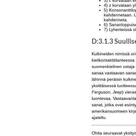
3)
c
korvataan et
4)
z
korvataan y
5) Konsonanttilo
kahdennetaan. 
kahdenneta.
6) Sananloppuiset
7) Lyhenteissä o
D:3.1.3 Suulli
Kulkineiden nimissä or
kielikontaktitilanteess
suomenkielinen ostaja e
sanaa vastaavan sana
lähinnä peräisin kulkine
yksittäisessä tuotteess
Ferguson, Jeep
) viera
luontevaa. Vastaavanla
sanat, jotka ovat esiin
amerikansuomeen kirjal
ajateltu.
Ohita seuraavat yksity