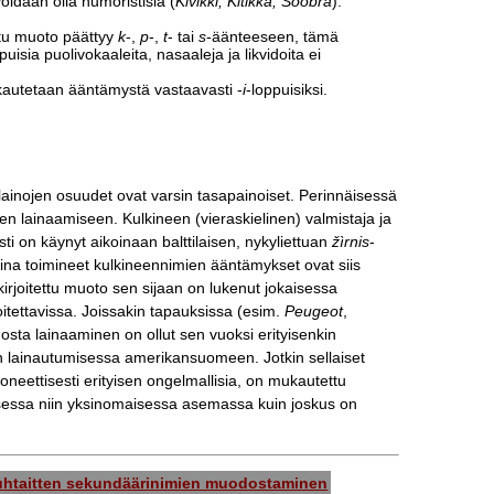
voidaan olla humoristisia (
Kivikki, Kitikka, Soobra
).
ettu muoto päättyy
k
-,
p
-,
t
- tai
s
-äänteeseen, tämä
uisia puolivokaaleita, nasaaleja ja likvidoita ei
autetaan ääntämystä vastaavasti -
i
-loppuisiksi.
lainojen osuudet ovat varsin tasapainoiset. Perinnäisessä
en lainaamiseen. Kulkineen (vieraskielinen) valmistaja ja
sti on käynyt aikoinaan balttilaisen, nykyliettuan
žìrnis
-
lina toimineet kulkineennimien ääntämykset ovat siis
en kirjoitettu muoto sen sijaan on lukenut jokaisessa
oitettavissa. Joissakin tapauksissa (esim.
Peugeot
,
odosta lainaaminen on ollut sen vuoksi erityisenkin
en lainautumisessa amerikansuomeen. Jotkin sellaiset
foneettisesti erityisen ongelmallisia, on mukautettu
misessa niin yksinomaisessa asemassa kuin joskus on
uhtaitten sekundäärinimien muodostaminen