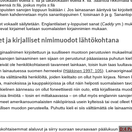
uvokaalin edellä
s
: llä ja takavokaalin edellä
k
: lla. Sääntöä rikkomalla 
leensä
ts
:llä, joskus myös
s
:llä
ppuisten sanojen loppuun lisätään
i
. Jos lainasanan ääntyvä tai kirjoit
Usein kahdennetaan myös sananloppuinen
f
, toisinaan
b
ja g. Sananlopp
 vokaalit säilytetään. Englantilaiset y-loppuiset sanat (
Caddy
ym.) muk
levat kirjaimet luetaan suomalaisten kirjainnimien mukaan.
set ja kirjalliset nimimuodot lähtökohtana
iginaalinimen kirjoitettuun ja suulliseen muotoon perustuvien mukaelma
a sanojen lainaaminen sen sijaan on perustunut pääasiassa puhutun kiel
ivät ole henkilökohtaisesti tavanneet lainkaan, toisin kuin taas luultava
n lainautuessa suomen
herneeksi
(
Häkkinen 1997: 105
). Lainaoriginaa
ita välittäneiltä henkilöiltä, joiden kielitaito on ollut hyvin kirjava. Nim
a, mainoksissa ja kauppakirjoissa ja ollut näin helposti suomalaisen tav
skielinen äänneasu on ollut foneettisesti niin outo, että kirjallisesta mu
isia ilmiöitä – tosin eri mittakaavassa – on ollut myös englannin sanoj
tyneet amerikansuomalaisten näköpiirissä usein kylteissä tai ovat olleet 
lisen muodon perusteella. Puhuttu kieli ei siis välttämättä ole lainaa
iskohtaisemmat alaluvut ja siirry suoraan seuraavaan päälukuun
D:4 P