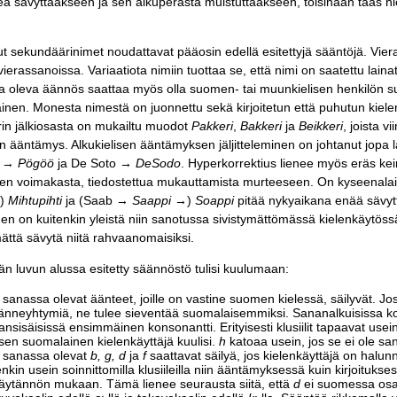
nimeä sävyttääkseen ja sen alkuperästä muistuttaakseen, toisinaan ta
ut sekundäärinimet noudattavat pääosin edellä esitettyjä sääntöjä. Vier
vierassanoissa. Variaatiota nimiin tuottaa se, että nimi on saatettu laina
oleva äännös saattaa myös olla suomen- tai muunkielisen henkilön suust
tainen. Monesta nimestä on juonnettu sekä kirjoitetun että puhutun kiel
in jälkiosasta on mukailtu muodot
Pakkeri
,
Bakkeri
ja
Beikkeri
, joista 
n ääntämys. Alkukielisen ääntämyksen jäljitteleminen on johtanut jopa 
t →
Pögöö
ja De Soto
→ DeSodo
. Hyperkorrektius lienee myös eräs ke
ien voimakasta, tiedostettua mukauttamista murteeseen. On kyseenalai
→)
Mihtupihti
ja (Saab →
Saappi
→)
Soappi
pitää nykyaikana enää sävytt
n on kuitenkin yleistä niin sanotussa sivistymättömässä kielenkäytössä,
mättä sävytä niitä rahvaanomaisiksi.
n luvun alussa esitetty säännöstö tulisi kuulumaan:
sanassa olevat äänteet, joille on vastine suomen kielessä, säilyvät. Jos
änneyhtymiä, ne tulee sieventää suomalaisemmiksi. Sananalkuisissa ko
nsisäisissä ensimmäinen konsonantti. Erityisesti klusiilit tapaavat usein
en suomalainen kielenkäyttäjä kuulisi.
h
katoaa usein, jos se ei ole san
a sanassa olevat
b, g, d
ja
f
saattavat säilyä, jos kielenkäyttäjä on halun
nkin usein soinnittomilla klusiileilla niin ääntämyksessä kuin kirjoituks
käytännön mukaan. Tämä lienee seurausta siitä, että
d
ei suomessa osal