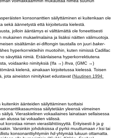
as hieman voimakkaammin mukauttaa nimeä suuhun
asperäisten konsonanttien säilyttäminen ei kuitenkaan ole
ta sekä äännetystä että kirjoitetusta kielestä.
a, jolloin ääntämys ei välttämättä ole foneettisesti
en mukainen mukaelmalaina ja lisäksi näitten välimuotoja.
viimeisen sisältämän
ei
-diftongin taustalla on juuri
baker
-
lähes hyperkorrekteihin muotoihin, kuten nimissä Cadillac
ino sävyttää nimiä. Eräänlaisena hyperkorrektiutena
sta, voidaanko nimityksiä (Ifa →)
Ihva
, (GMC →)
ömänä kielenä, ainakaan kirjoitetussa kielessä. Toisen
 jota aineiston nimitykset edustavat (
Nuutinen 1994:
 kuitenkin äänteiden säilyttäminen tuottaisi
nsonanttikasaumissa säilytetään yleensä viimeinen
 säilyä. Vieraskielinen vokaaliaines lainataan sellaisessa
an alussa tai vokaalien välissä.
nut korostaa nimen vieraslähtöisyyttä. Erityisesti
b
ja
g
essakin. Varsinkin johdoksissa
d
pyrkii muuttumaan
r
:ksi tai
listu konsonanttiyhtymiin
hd
-yhtymää lukuun ottamatta.