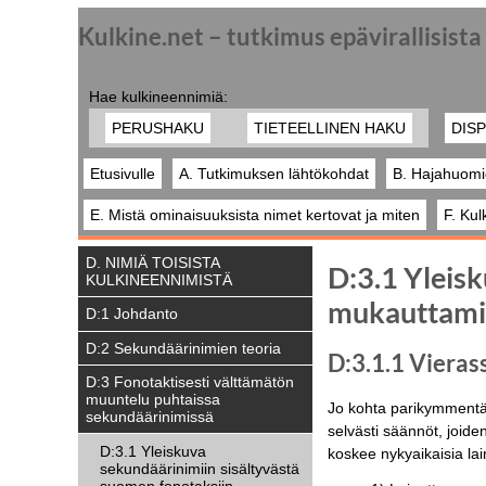
Kulkine.net – tutkimus epävirallisist
Hae kulkineennimiä:
PERUSHAKU
TIETEELLINEN HAKU
DISP
Etusivulle
A. Tutkimuksen lähtökohdat
B. Hajahuomi
E. Mistä ominaisuuksista nimet kertovat ja miten
F. Kul
D. NIMIÄ TOISISTA
D:3.1 Yleis
KULKINEENNIMISTÄ
mukauttami
D:1 Johdanto
D:2 Sekundäärinimien teoria
D:3.1.1 Vieras
D:3 Fonotaktisesti välttämätön
muuntelu puhtaissa
Jo kohta parikymmentä
sekundäärinimissä
selvästi säännöt, joid
D:3.1 Yleiskuva
koskee nykyaikaisia la
sekundäärinimiin sisältyvästä
suomen fonotaksiin