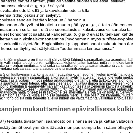
 sanassa olevat äänteet, joille on vastine suomen kielessä, säilyvät.
a sanassa olevat
b, g, d
ja
f
säilyvät.
uvokaalin edellä
s
:llä ja takavokaalin edellä
k
:lla.
leensä
ts
:llä; joskus
z
on säilynyt.
ppuisten sanojen lisätään loppuun
i
, harvoin
a
.
ainasanan ääntyvä tai kirjoitettu muoto päättyy
k- ,p-, t
- tai
s
-äänteesee
ainasana on sellainen, että se suomalaistuisi kaksitavuiseksi sanaksi 
uiset konsonantit saattavat kahdentua.
b
,
g
ja
d
eivät kuitenkaan kahd
joitetaan vain yksinäiskonsonanttina [myöhemmin myös
surffata
-tyyppine
 vokaalit säilytetään. Englantilaiset
y
-loppuiset sanat mukautetaan ää
t konsonanttiyhtymät säilytetään "uudemmissa lainasanoissa"
merkistön mukaan
z
on ilmeisesti säilytettävä lähinnä sananalkuisissa asemissa. Lähd
oin vallinnutta ja edelleenkin vallitsevaa kielenohjailun kantaa, mitä
z
:n mukauttamis
tuna – onhan omituista, että sekä sananalkuisena että sanansisäisenä varsin sama
a vieläpä selvää sääntöä ja asiaperustetta mainitsematta.
va
ts
on luultavimmin tarkoitettu äännettäväksi kuten suomen kielen
ts
-yhtymä, jota 
ielessä ei esiinny sananalkuisia konsonanttiyhtymiä,
z
-äännettä ei ole voitu merk
ilyttää. Tästä voitaisiin myös johtaa analogisesti olettamus, että tarkoituksena on ol
a sääntönä, vaan toteaa, että näin yleensä on ja jättää ilmiön lähinnä "yleisen ko
n pohdiskeluihin
ts
-äänneyhtymän affrikaattaluonteesta ja
z-
merkin käytöstä oikeinkir
san kielen vaikutukseen (
Suomi 2006: 176
).
z
:n ja
ts
-yhtymän ääntämisen erilaisuutt
analysoida näitä foneettisesti tietokoneitse; merkittäviä eroja tuskin löytyisi. Selvy
telematon äänne kaikissa sanoissa samalla merkillä. Itse olisin
z
:n kannalla, mutta
t
in fonologisia kuin foneettisia, eikä niiden ole välttämätöntä vaikuttaa kirjoitusasu
ssanojen mukauttaminen epävirallisessa kulk
–97
) tekstistä tiivistämäni säännöstö on sinänsä selvä ja kattaa valtao
käytännöt ovat ymmärrettävästi monipuolisempia kuin säännöllisyyteen