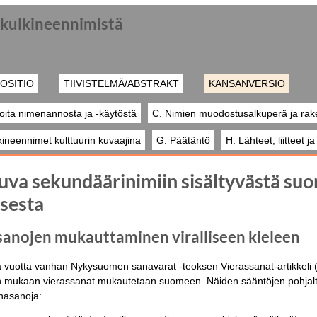
a kulkineennimistä
OSITIO
TIIVISTELMÄ/ABSTRAKT
KANSANVERSIO
oita nimenannosta ja -käytöstä
C. Nimien muodostusalkuperä ja rak
kineennimet kulttuurin kuvaajina
G. Päätäntö
H. Lähteet, liitteet j
kuva sekundäärinimiin sisältyvästä su
sesta
sanojen mukauttaminen viralliseen kieleen
 vuotta vanhan Nykysuomen sanavarat -teoksen Vierassanat-artikkeli 
en mukaan vierassanat mukautetaan suomeen. Näiden sääntöjen pohjalta 
inasanoja: