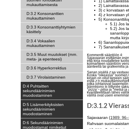
1) Lainattavassa
mukauttamisesta
2) Lainattavass
3)
c
korvataan et
D:3.2 Konsonanttien
4)
z
korvataan y
mukauttaminen
5) Konsonanttilo
5.1) Jos l
D:3.3 Konsonanttiyhtymien
5.2) Jos l
käsittely
sananlopp
mutta kir
D:3.4 Vokaalien
6) Sananloppuiset
mukauttaminen
7) Sananalkuise
D:3.5 Muut muutokset (mm.
Kommentti sääntöön 4:
Sajavaaran esittämän esi
meta- ja epenteesi)
että kirja noudattelee tuoll
kolmanteen sääntöön verrat
äänteellä tai grafeemilla j
D:3.6 Hyperkorrektius
Sanan sisällä
z
:aa
vastaa
Koska "oikeassa" suomen k
D:3.7 Virolaistaminen
kirjain on ollut tarpeen sä
esitä
z
:n mukauttamisohjett
jotka johtaisivat laajempii
D:4 Puhtaitten
äännejono
ts
liittynee sak
*
pizza ~ pitsa
ja
*metsä
ja 
sekundäärinimien
kvantiteetiltaan lähes vaih
muodostaminen
välillä ovat usein enemmänk
D:3.1.2 Viera
D:5 Lisämerkityksisten
sekundäärinimien
muodostaminen
Sajavaaran (
1989: 96
D:6 Sekundäärinimien
Rahvaan suomalaistamis
muodostamat nimiketjut