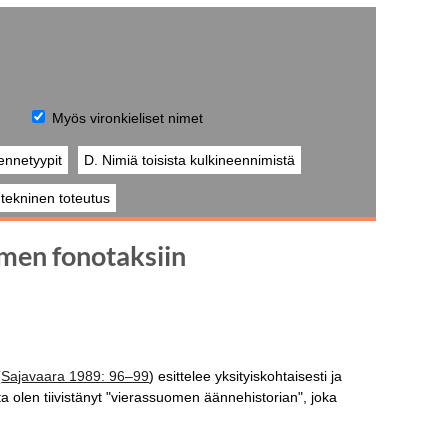
Myös vironkieliset nimet
ennetyypit
D. Nimiä toisista kulkineennimistä
a tekninen toteutus
omen fonotaksiin
(
Sajavaara 1989: 96–99
) esittelee yksityiskohtaisesti ja
olen tiivistänyt "vierassuomen äännehistorian", joka