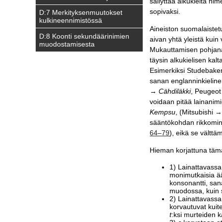
säilyttää alkukieltä 
sopivaksi.
D:7 Merkityksenmuutokset
kulkineennimistössä
Aineiston suomalaistet
D:8 Koonti sekundäärinimien
aivan yhtä yleistä kuin 
muodostamisesta
Mukauttamisen pohjana 
täysin alkukielisen kal
Esimerkiksi Studebaker
sanan englanninkieline
→ Cähdiläkki
, Peugeo
voidaan pitää lainanim
Kempsu
, (Mitsubishi 
sääntökohdan rikkomine
64–79
), eikä se välttä
Hieman korjattuna tämä
1) Lainattavassa 
monimutkaisia ä
konsonantti, sana
muodossa, kuin s
2) Lainattavass
korvautuvat kuite
t
:ksi murteiden 