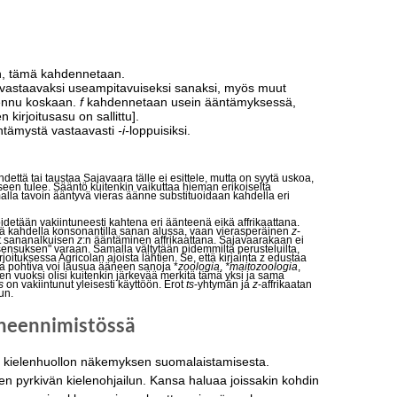
n, tämä kahdennetaan.
tai vastaavaksi useampitavuiseksi sanaksi, myös muut
ennu koskaan.
f
kahdennetaan usein ääntämyksessä,
n kirjoitusasu on sallittu].
ntämystä vastaavasti
-i-
loppuisiksi.
että tai taustaa Sajavaara tälle ei esittele, mutta on syytä uskoa,
een tulee. Sääntö kuitenkin vaikuttaa hieman erikoiselta
lla tavoin ääntyvä vieras äänne substituoidaan kahdella eri
pidetään vakiintuneesti kahtena eri äänteenä eikä affrikaattana.
itä kahdella konsonantilla sanan alussa, vaan vierasperäinen
z
-
lut sananalkuisen
z
:n ääntäminen affrikaattana. Sajavaarakaan ei
nsensuksen" varaan. Samalla vältytään pidemmiltä perusteluilta,
joituksessa Agricolan ajoista lähtien. Se, että kirjainta z edustaa
a pohtiva voi lausua ääneen sanoja *
zoologia
,
*maitozoologia
,
yden vuoksi olisi kuitenkin järkevää merkitä tämä yksi ja sama
s
on vakiintunut yleisesti käyttöön. Erot
ts
-yhtymän ja
z
-affrikaatan
un.
ineennimistössä
sin kielenhuollon näkemyksen suomalaistamisesta.
 pyrkivän kielenohjailun. Kansa haluaa joissakin kohdin