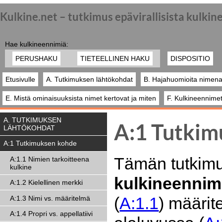
Kulkine.net – tutkimus epävirallisista kulki
Hae kulkineennimiä:
PERUSHAKU
TIETEELLINEN HAKU
DISPOSITIO
Etusivulle
A. Tutkimuksen lähtökohdat
B. Hajahuomioita nimena
E. Mistä ominaisuuksista nimet kertovat ja miten
F. Kulkineennimet
A. TUTKIMUKSEN
A:1 Tutkim
LÄHTÖKOHDAT
A:1 Tutkimuksen kohde
Tämän tutkim
A:1.1 Nimien tarkoitteena
kulkine
kulkineennim
A:1.2 Kielellinen merkki
(
A:1.1
) määrit
A:1.3 Nimi vs. määritelmä
A:1.4 Propri vs. appellatiivi