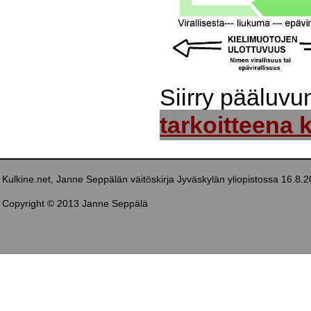
Siirry pääluv
tarkoitteena 
Kulkine.net, Janne Seppälän väitöskirja Jyväskylän yliopistossa 16.8.
Copyright © 2013 Janne Seppälä