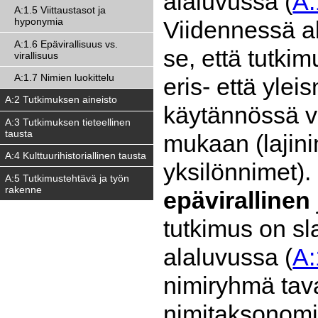
alaluvussa (
A:
A:1.5 Viittaustasot ja
hyponymia
Viidennessä a
A:1.6 Epävirallisuus vs.
se, että tutk
virallisuus
A:1.7 Nimien luokittelu
eris- että ylei
A:2 Tutkimuksen aineisto
käytännössä vi
A:3 Tutkimuksen tieteellinen
tausta
mukaan (lajini
A:4 Kulttuurihistoriallinen tausta
yksilönnimet)
A:5 Tutkimustehtävä ja työn
rakenne
epävirallinen
tutkimus on s
alaluvussa (
A:
nimiryhmä taval
nimitaksonomi