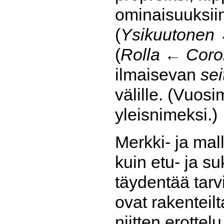
ominaisuuksiin
(
Ysikuutonen
(
Rolla
←
Coro
ilmaisevan
se
välille. (Vuos
yleisnimeksi.)
Merkki- ja ma
kuin etu- ja s
täydentää tarvi
ovat rakenteil
niitten erottel