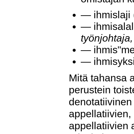
— ihmislaji 
— ihmisalala
työnjohtaja,
— ihmis"mer
— ihmisyksi
Mitä tahansa as
perustein toist
denotatiivinen
appellatiivien
appellatiivien