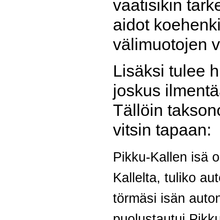
vaatisikin tar
aidot koehenki
välimuotojen vi
Lisäksi tulee 
joskus ilment
Tällöin takso
vitsin tapaan:
Pikku-Kallen isä o
Kallelta, tuliko a
törmäsi isän auton
puolustautui Pikku