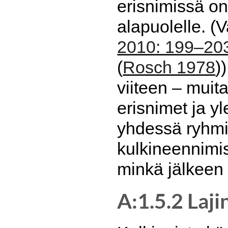
erisnimissä on 
alapuolelle. (V
2010: 199–20
(
Rosch 1978
)
viiteen – muit
erisnimet ja y
yhdessä ryhmi
kulkineennimist
minkä jälkeen
A:1.5.2 Laji