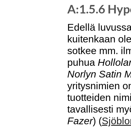
A:1.5.6 Hyp
Edellä luvussa 
kuitenkaan ole
sotkee mm. il
puhua
Hollola
Norlyn Satin M
yritysnimien o
tuotteiden nim
tavallisesti m
Fazer
) (
Sjöbl