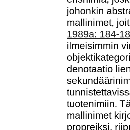
johonkin abstra
mallinimet, joi
1989a: 184-1
ilmeisimmin vir
objektikategor
denotaatio lie
sekundäärinimet
tunnistettaviss
tuotenimiin. T
mallinimet kirj
propreiksi, ri