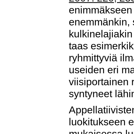
enimmäkseen ap
enemmänkin, si
kulkinelajiaki
taas esimerkiks
ryhmittyviä il
useiden eri ma
viisiportainen 
syntyneet lähi
Appellatiivist
luokitukseen ei
mukaisessa luo