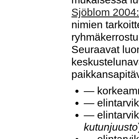
Sjöblom 2004:
nimien tarkoit
ryhmäkerrostu
Seuraavat luom
keskustelunava
paikkansapitäv
— korkeamma
— elintarvik
— elintarvik
kutunjuusto