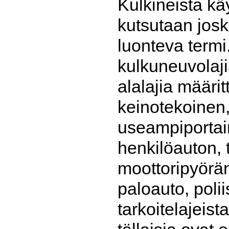
Kulkineista kä
kutsutaan josk
luonteva termi
kulkuneuvolajia
alalajia määrit
keinotekoinen, 
useampiportain
henkilöauton, 
moottoripyörän
paloauto, polii
tarkoitelajeis