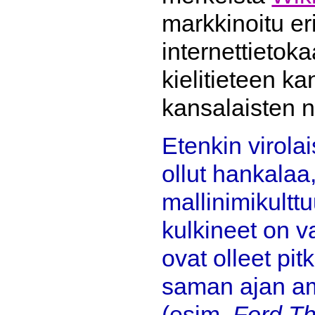
markkinoitu eri
internettietoka
kielitieteen k
kansalaisten n
Etenkin virolai
ollut hankalaa
mallinimikulttu
kulkineet on v
ovat olleet pi
saman ajan ame
(esim.
Ford Th