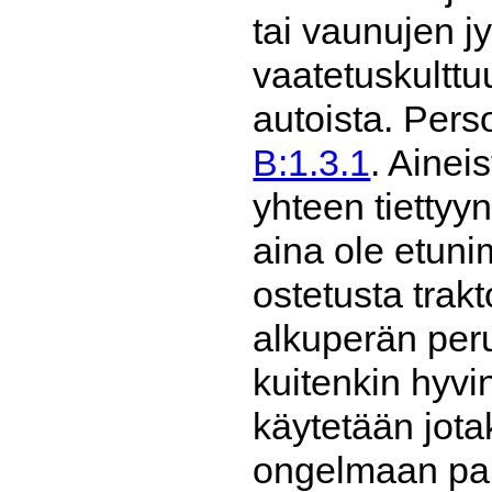
tai vaunujen j
vaatetuskulttu
autoista. Pers
B:1.3.1
. Ainei
yhteen tiettyy
aina ole etuni
ostetusta trak
alkuperän per
kuitenkin hyvi
käytetään jot
ongelmaan pal