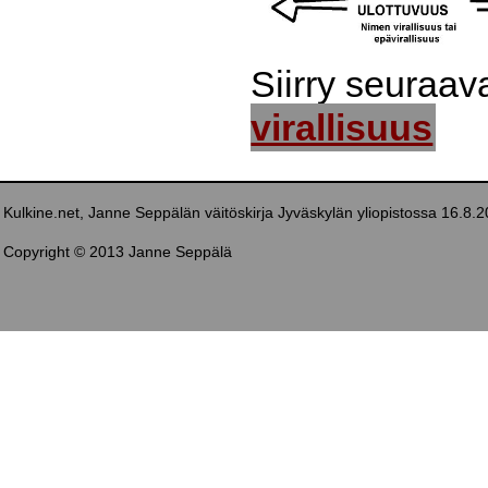
Siirry seuraa
virallisuus
Kulkine.net, Janne Seppälän väitöskirja Jyväskylän yliopistossa 16.8.
Copyright © 2013 Janne Seppälä