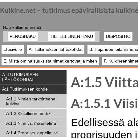
Kulkine.net – tutkimus epävirallisista kulki
Hae kulkineennimiä:
PERUSHAKU
TIETEELLINEN HAKU
DISPOSITIO
Etusivulle
A. Tutkimuksen lähtökohdat
B. Hajahuomioita nimena
E. Mistä ominaisuuksista nimet kertovat ja miten
F. Kulkineennimet
A. TUTKIMUKSEN
A:1.5 Viitt
LÄHTÖKOHDAT
A:1 Tutkimuksen kohde
A:1.5.1 Viis
A:1.1 Nimien tarkoitteena
kulkine
A:1.2 Kielellinen merkki
Edellisessä al
A:1.3 Nimi vs. määritelmä
proprisuuden ja
A:1.4 Propri vs. appellatiivi