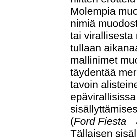
Molempia muo
nimiä muodost
tai virallises
tullaan aikan
mallinimet muo
täydentää mer
tavoin alistein
epävirallisis
sisällyttämise
(
Ford Fiesta 
Tällaisen sisä