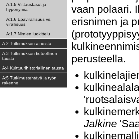
A:1.5 Viittaustasot ja
vaan polaari. 
hyponymia
erisnimen ja p
A:1.6 Epävirallisuus vs.
virallisuus
(prototyyppisy
A:1.7 Nimien luokittelu
kulkineennimis
A:2 Tutkimuksen aineisto
A:3 Tutkimuksen tieteellinen
perusteella.
tausta
A:4 Kulttuurihistoriallinen tausta
kulkinelajie
A:5 Tutkimustehtävä ja työn
rakenne
kulkinealala
'ruotsalaisv
kulkinemerk
Jalkine
'Saa
kulkinemall