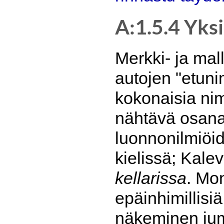
A:1.5.4 Yks
Merkki- ja mal
autojen "etuni
kokonaisia ni
nähtävä osana 
luonnonilmiöi
kielissä; Kale
kellarissa
. Mo
epäinhimillisiä
näkeminen jum