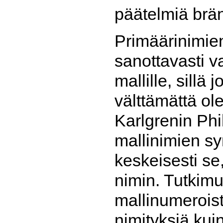
päätelmiä brä
Primäärinimie
sanottavasti v
mallille, sillä
välttämättä ol
Karlgrenin Phi
mallinimien sy
keskeisesti se
nimin. Tutkimu
mallinumerois
nimityksiä kui