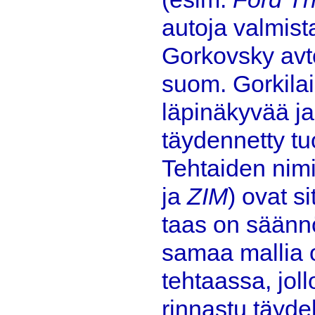
autoja valmist
Gorkovsky avt
suom. Gorkila
läpinäkyvää ja 
täydennetty tuo
Tehtaiden nimi
ja
ZIM
) ovat s
taas on säännö
samaa mallia 
tehtaassa, joll
rinnastu täyde