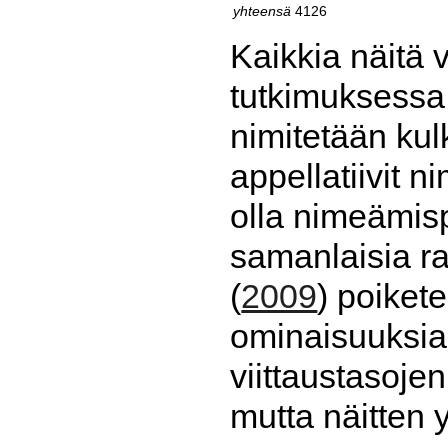
yhteensä
4126
Kaikkia näitä v
tutkimuksessa 
nimitetään kul
appellatiivit n
olla nimeämisp
samanlaisia ra
(
2009
) poiket
ominaisuuksia 
viittaustasoj
mutta näitten y