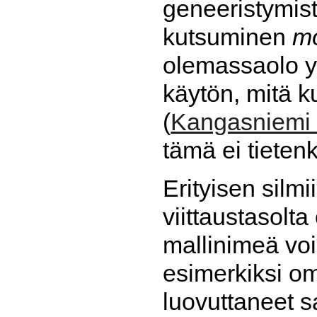
geneeristymis
kutsuminen
m
olemassaolo y
käytön, mitä 
(
Kangasniemi 
tämä ei tieten
Erityisen silm
viittaustasolt
mallinimeä voi
esimerkiksi o
luovuttaneet s