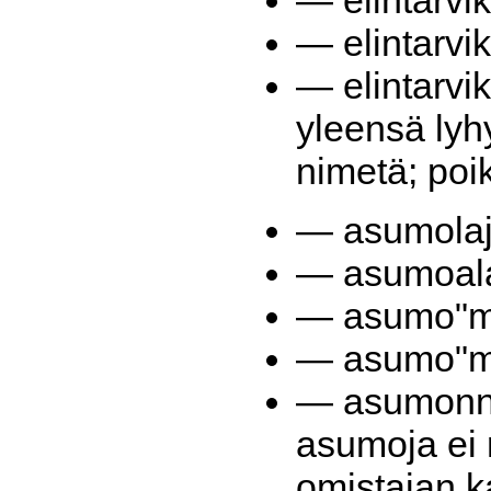
— elintarvi
— elintarvik
— elintarvik
yleensä lyhy
nimetä; poi
— asumolaji
— asumoalal
— asumo"me
— asumo"ma
— asumonn
asumoja ei 
omistajan k