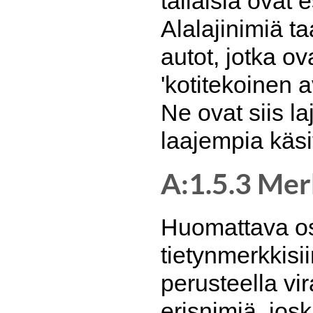
tällaisia ovat 
Alalajinimiä t
autot, jotka ov
'kotitekoinen 
Ne ovat siis l
laajempia käsit
A:1.5.3 Mer
Huomattava osa
tietynmerkkisii
perusteella vir
erisnimiä, josk