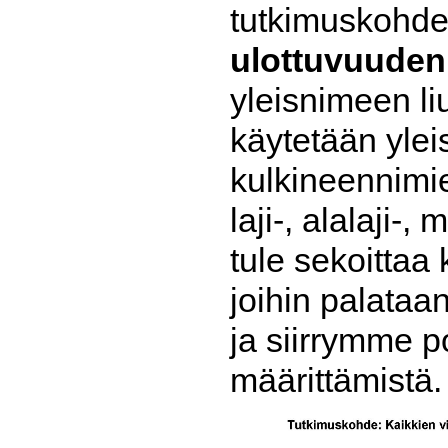
tutkimuskohde
ulottuvuuden
yleisnimeen li
käytetään yle
kulkineennimie
laji-, alalaji-,
tule sekoittaa 
joihin palataa
ja siirrymme p
määrittämistä.