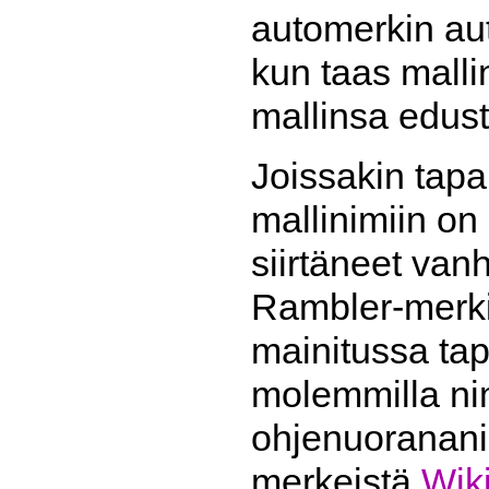
automerkin aut
kun taas malli
mallinsa edust
Joissakin tapa
mallinimiin on 
siirtäneet van
Rambler-merki
mainitussa ta
molemmilla nim
ohjenuoranani
merkeistä
Wik