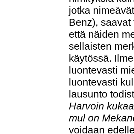
jotka nimeävä
Benz), saavat 
että näiden me
sellaisten mer
käytössä. Ilme
luontevasti mi
luontevasti ku
lausunto todis
Harvoin kukaa 
mul on Mekane 
voidaan edelle