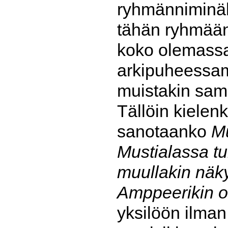
ryhmänniminä
tähän ryhmää
koko olemassao
arkipuheessam
muistakin sama
Tällöin kielen
sanotaanko
Mu
Mustialassa tu
muullakin näk
Amppeerikin ol
yksilöön ilman