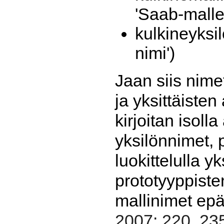
'Saab-mallei
kulkineyksil
nimi')
Jaan siis nimet
ja yksittäisten
kirjoitan isoll
yksilönnimet, p
luokittelulla y
prototyyppiste
mallinimet epä
2007: 220, 2