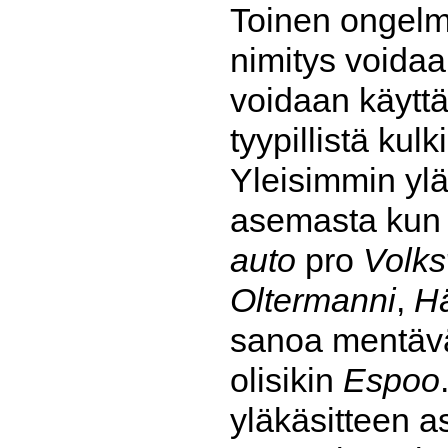
Toinen ongelma
nimitys voidaan
voidaan käytt
tyypillistä kul
Yleisimmin ylä
asemasta kun 
auto
pro
Volk
Oltermanni
,
H
sanoa mentäv
olisikin
Espoo
yläkäsitteen a