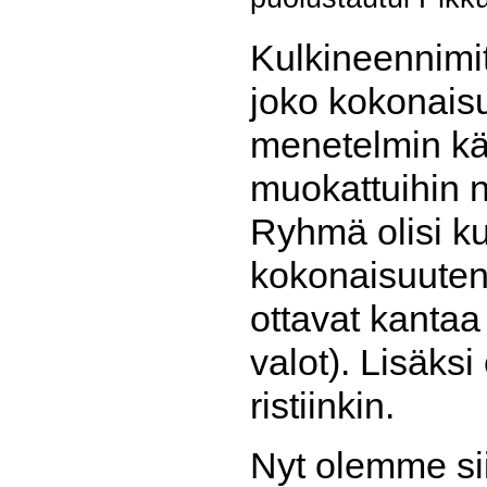
Kulkineennimi
joko kokonais
menetelmin käs
muokattuihin ni
Ryhmä olisi k
kokonaisuuten
ottavat kantaa
valot). Lisäksi
ristiinkin.
Nyt olemme sii