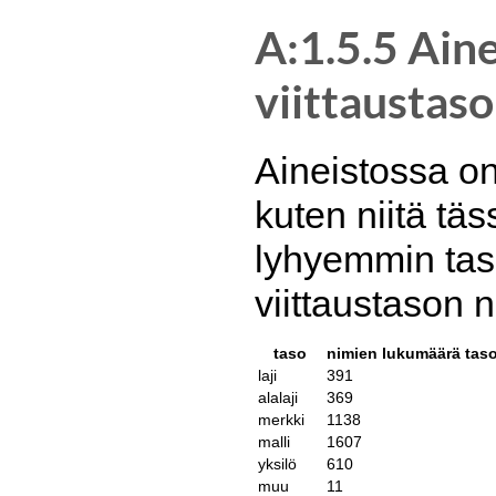
A:1.5.5 Ain
viittaustaso
Aineistossa on 
kuten niitä täs
lyhyemmin taso
viittaustason 
taso
nimien lukumäärä taso
laji
391
alalaji
369
merkki
1138
malli
1607
yksilö
610
muu
11